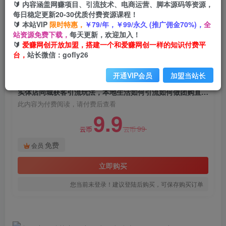
🔰 内容涵盖网赚项目、引流技术、电商运营、脚本源码等资源，
实体店同城获客引流玩法，本地生活如何引流如何
每日稳定更新20-30优质付费资源课程！
做团购直播（价值998元）
🔰 本站VIP
限时特惠，
￥79/年，￥99/永久 (推广佣金70%)，
全
站资源免费下载，
每天更新，欢迎加入！
爱赚网创
关注
私信
🔰
爱赚网创开放加盟，搭建一个和爱赚网创一样的知识付费平
2年前发布
台，
站长微信：gofly26
1961
128
开通VIP会员
加盟当站长
付费阅读
实体店同城获客引流玩法，本地生活如何引流如何做团购直播（价值998元）
此内容为付费阅读，请付费后查看
9.9
99
云币
云币
免费
会员
立即购买
您当前未登录！建议登陆后购买，可保存购买订单