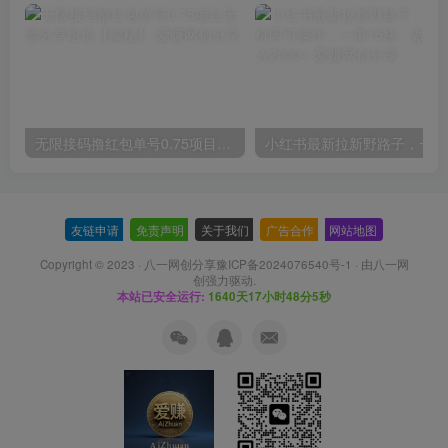
无限接码撸红包单号0.75项目无偿分享给你【揭秘】
小红
友链申请
-
免责声明
-
关于我们
-
广告合作
-
网站地图
Copyright © 2023 ·
八一网创分享豫ICP备2024076540号-1
· 由
八一网
创
强力驱动.
本站已安全运行:
1640天17小时48分6秒