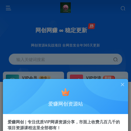
网创网赚 ∞ 稳定更新
网创资源&实战项目 全网首发全年365天更新
输入关键词搜索
VIP会员
VIP交流
抢先
群聊
免费下载全站资源
研究探讨更多创业项目路子。
VIP推广
招募站长
70%分佣
推荐
爱赚网创资源站
会员专属推广链接
搭建同款网站，自己当老板
首页
创业课程
会员免费
正文
爱赚网创 | 专注优质VIP网课资源分享，市面上收费几百几千的
项目资源课程这里全部都有！