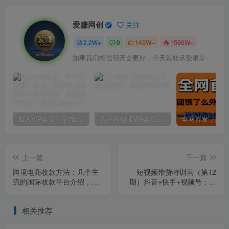
爱赚网创
关注
2.2W+
0
145W+
1590W+
如果我们相信明天会更好，今天就能承受艰辛
加入VIP会员，享70%的推广提成，免费学习多种网上创业课程，菜鸟秒变大神！
八一网创【VIP会员专属交流群】
上一篇
下一篇
跨境电商收款方法：几个主
短视频带货特训营（第12
流的国际收款平台介绍，提
期）抖音+快手+视频号：收
款方法讲解
益巨大，简单粗暴！
相关推荐