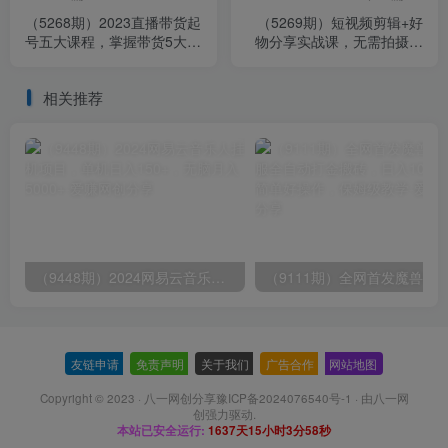
（5268期）2023直播带货起
（5269期）短视频剪辑+好
号五大课程，掌握带货5大-
物分享实战课，无需拍摄一
起号方法，掌握起新号逻辑
部手机做视频，快速起号实
操！
相关推荐
（9448期）2024网易云音乐人挂机项目，单机日入150+，无脑月入5000+
友链申请
-
免责声明
-
关于我们
-
广告合作
-
网站地图
Copyright © 2023 ·
八一网创分享豫ICP备2024076540号-1
· 由
八一网
创
强力驱动.
本站已安全运行:
1637天15小时3分59秒