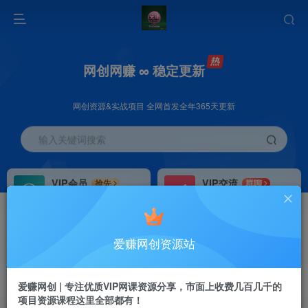
网创网赚 ∞ 稳定更新
网创资源&实战项目 全网首发全年365天更新
输入关键词搜索
VIP会员
VIP交流
抢先
群聊
免费下载全站资源
研究探讨更多创业项目路子。
VIP推广
招募站长
70%分佣
推荐
爱赚网创资源站
会员专属推广链接
搭建同款网站，自己当老板
首页
创业课程
会员专属
正文
爱赚网创 | 专注优质VIP网课资源分享，市面上收费几百几千的
项目资源课程这里全部都有！