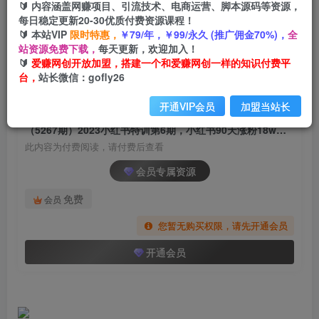
🔰 内容涵盖网赚项目、引流技术、电商运营、脚本源码等资源，
（5267期）2023小红书特训第6期，小红书90天涨
每日稳定更新20-30优质付费资源课程！
粉18w，变现10w+，半年矩阵号粉丝破百万
🔰 本站VIP
限时特惠，
￥79/年，￥99/永久 (推广佣金70%)，
全
站资源免费下载，
每天更新，欢迎加入！
爱赚网创
关注
私信
🔰
爱赚网创开放加盟，搭建一个和爱赚网创一样的知识付费平
2年前发布
台，
站长微信：gofly26
1533
79
开通VIP会员
加盟当站长
付费阅读
（5267期）2023小红书特训第6期，小红书90天涨粉18w，变现10w+，半年矩阵号粉丝破百万
此内容为付费阅读，请付费后查看
会员专属资源
免费
会员
您暂无购买权限，请先开通会员
开通会员