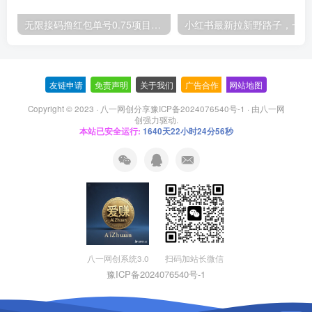
无限接码撸红包单号0.75项目无偿分享给你【揭秘】
小红
友链申请
-
免责声明
-
关于我们
-
广告合作
-
网站地图
Copyright © 2023 ·
八一网创分享豫ICP备2024076540号-1
· 由
八一网
创
强力驱动.
本站已安全运行:
1640天22小时24分56秒
扫码加站长微信
八一网创系统3.0
豫ICP备2024076540号-1