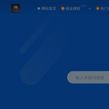
NEW
网站首页
创业课程
热门
输入关键词搜索