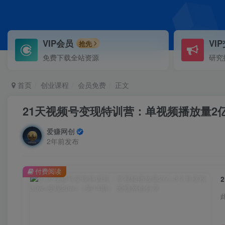
VIP会员
VI
抢先
免费下载全站资源
研究
首页
创业课程
会员免费
正文
21天视频号变现特训营：单视频播放量2亿+
爱赚网创
2年前发布
付费阅读