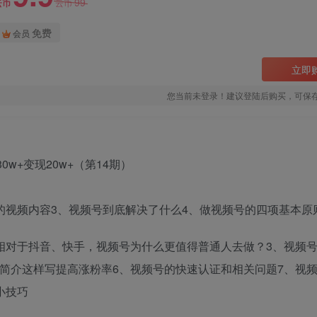
99
云币
云币
免费
会员
立即
您当前未登录！建议登陆后购买，可保
的视频内容3、视频号到底解决了什么4、做视频号的四项基本原
、相对于抖音、快手，视频号为什么更值得普通人去做？3、视频
的简介这样写提高涨粉率6、视频号的快速认证和相关问题7、视
小技巧