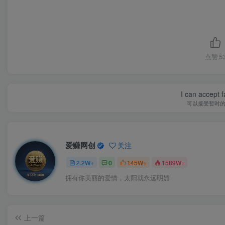
点赞
5
I can accept fa
可以接受暂时
爱赚网创
关注
2.2W+
0
145W+
1589W+
拥有你美丽的爱情，太阳就永远明媚
上一篇