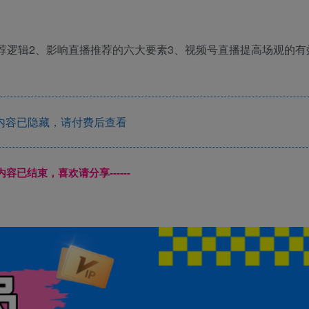
推荐逻辑2、影响直播推荐的六大要素3、视频号直播提高场观的有
内容已隐藏，请付费后查看
本页内容已结束，喜欢请分享------