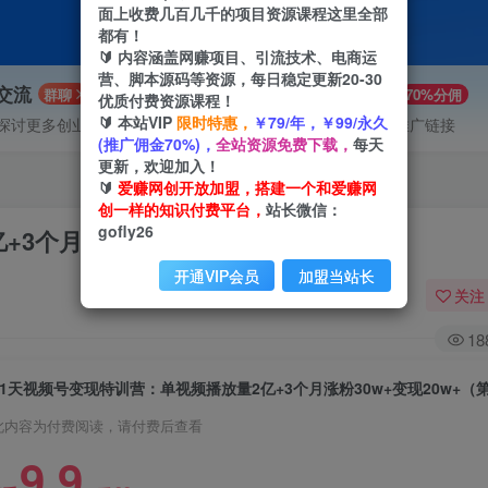
面上收费几百几千的项目资源课程这里全部
都有！
🔰 内容涵盖网赚项目、引流技术、电商运
营、脚本源码等资源，每日稳定更新20-30
P交流
VIP推广
群聊
70%分佣
优质付费资源课程！
🔰 本站VIP
限时特惠，
￥79/年，￥99/永久
探讨更多创业项目路子。
会员专属推广链接
(推广佣金70%)，
全站资源免费下载，
每天
更新，欢迎加入！
🔰
爱赚网创开放加盟，搭建一个和爱赚网
创一样的知识付费平台，
站长微信：
gofly26
3个月涨粉30w+变现20w+（第14期）
开通VIP会员
加盟当站长
关注
18
21天视频号变现特训营：单视频播放量2亿+3个月涨粉30w+变现20w+（第
此内容为付费阅读，请付费后查看
9.9