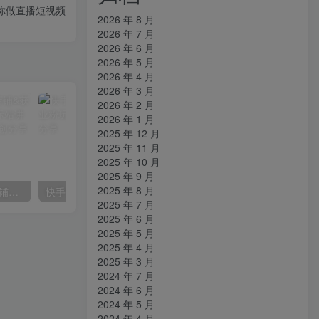
你做直播短视频
2026 年 8 月
2026 年 7 月
2026 年 6 月
2026 年 5 月
2026 年 4 月
2026 年 3 月
2026 年 2 月
2026 年 1 月
2025 年 12 月
2025 年 11 月
2025 年 10 月
2025 年 9 月
2025 年 8 月
【阿里国际站】打造Top店铺&获得优质询盘客户，​95%的国际站讲师不会说的运营技巧
快手美女组合收益拼图引流，创业粉玩法，单日引流50+
2025 年 7 月
2025 年 6 月
2025 年 5 月
2025 年 4 月
2025 年 3 月
2024 年 7 月
2024 年 6 月
2024 年 5 月
2024 年 4 月