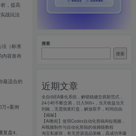
分析，提高
的实战玩法
搜索
心法（标准
搜索
的内容发布
你最适合的
近期文章
全自动EA量化系统，解锁稳健交易新范式，
24小时不断交易，日入500+，当天收益当天
0万+案例
到账，无需熬夜盯盘，解放双手，时间自由
【揭秘】
【AI教程】使用Codex自动化剪辑AI短视频，
AI视频制作与自动化剪辑的保姆级教程
播复盘4、
淘宝私家班，有无货源选品策略，高成功率爆