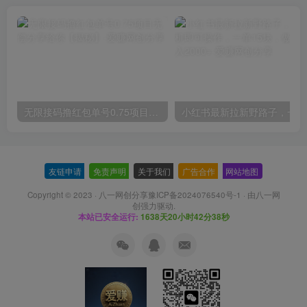
无限接码撸红包单号0.75项目无偿分享给你【揭秘】
小红
友链申请
-
免责声明
-
关于我们
-
广告合作
-
网站地图
Copyright © 2023 ·
八一网创分享豫ICP备2024076540号-1
· 由
八一网
创
强力驱动.
本站已安全运行:
1638天20小时42分39秒