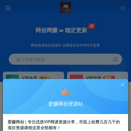
网创网赚 ∞ 稳定更新
网创资源&实战项目 全网首发全年365天更新
输入关键词搜索
VIP会员
VIP交流
抢先
群聊
免费下载全站资源
研究探讨更多创业项目路子。
VIP推广
招募站长
70%分佣
推荐
爱赚网创资源站
会员专属推广链接
搭建同款网站，自己当老板
首页
创业课程
会员免费
正文
爱赚网创 | 专注优质VIP网课资源分享，市面上收费几百几千的
项目资源课程这里全部都有！