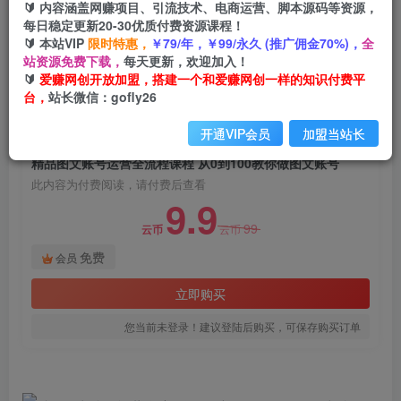
🔰 内容涵盖网赚项目、引流技术、电商运营、脚本源码等资源，
精品图文账号运营全流程课程 从0到100教你做图
每日稳定更新20-30优质付费资源课程！
文账号
🔰 本站VIP
限时特惠，
￥79/年，￥99/永久 (推广佣金70%)，
全
站资源免费下载，
每天更新，欢迎加入！
爱赚网创
关注
私信
🔰
爱赚网创开放加盟，搭建一个和爱赚网创一样的知识付费平
2年前发布
台，
站长微信：gofly26
862
64
开通VIP会员
加盟当站长
付费阅读
精品图文账号运营全流程课程 从0到100教你做图文账号
此内容为付费阅读，请付费后查看
9.9
99
云币
云币
免费
会员
立即购买
您当前未登录！建议登陆后购买，可保存购买订单