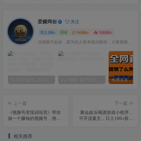
爱赚网创
关注
2.2W+
0
145W+
1589W+
没谁瞧不起你，因为别人根本就没瞧你，大家都很忙的
加入VIP会员，享70%的推广提成，免费学习多种网上创业课程，菜鸟秒变大神！
八一网创【VIP会员专属交流群】
上一篇
下一篇
《视频号变现训练营》带你
聚会娱乐喝酒游戏小程序，
做一个赚钱的视频号，佣金
可开流量主，日入100+获得
赚到爆
广告收益（教程+源码）
相关推荐