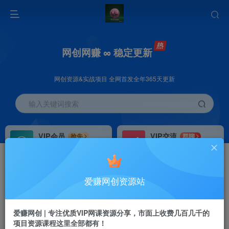
网创网赚 ∞ 稳定更新
网创资源&实战项目 全网首发全年365天更新
输入关键词搜索
VIP会员
VIP交流
抢先
群聊
免费下载全站资源
研究探讨更多创业项目路子。
VIP推广
招募站长
70%分佣
推荐
爱赚网创资源站
会员专属推广链接
搭建同款网站，自己当老板
首页
创业课程
会员专属
正文
爱赚网创 | 专注优质VIP网课资源分享，市面上收费几百几千的
项目资源课程这里全部都有！