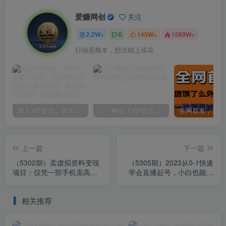
爱赚网创
关注
2.2W+
0
145W+
1589W+
行动是根本，想法锦上添花
加入VIP会员，享70%的推广提成，免费学习多种网上创业课程，菜鸟秒变大神！
八一网创【VIP会员专属交流群】
上一篇
下一篇
（5302期）卖虚拟资料变现
（5305期）2023从0-1快速
项目：仅凭一部手机卖高考
学会直播起号，小白也能玩
资料月入过万
转直播起号方法实战流程
相关推荐