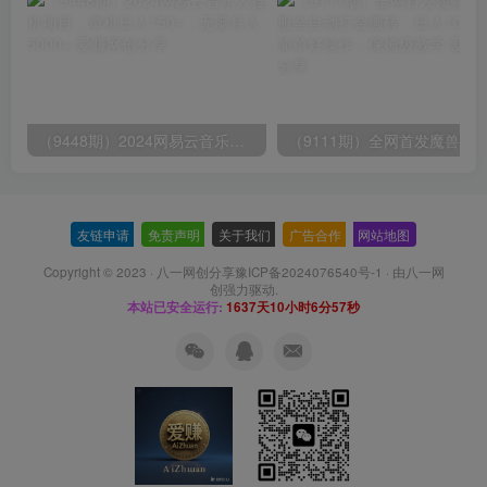
（9448期）2024网易云音乐人挂机项目，单机日入150+，无脑月入5000+
友链申请
-
免责声明
-
关于我们
-
广告合作
-
网站地图
Copyright © 2023 ·
八一网创分享豫ICP备2024076540号-1
· 由
八一网
创
强力驱动.
本站已安全运行:
1637天10小时6分58秒