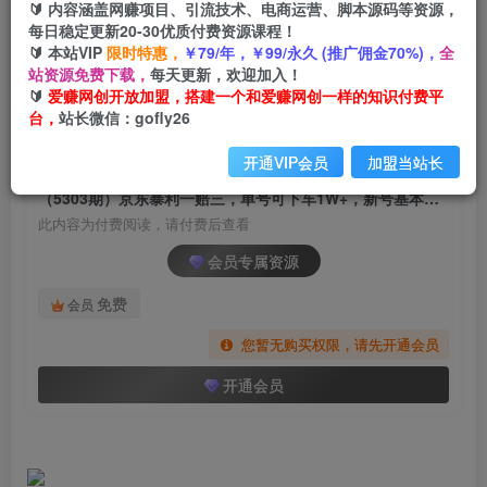
🔰 内容涵盖网赚项目、引流技术、电商运营、脚本源码等资源，
（5303期）京东暴利一赔三，单号可下车1W+，
每日稳定更新20-30优质付费资源课程！
新号基本稳下（仅供揭秘）
🔰 本站VIP
限时特惠，
￥79/年，￥99/永久 (推广佣金70%)，
全
站资源免费下载，
每天更新，欢迎加入！
爱赚网创
关注
私信
🔰
爱赚网创开放加盟，搭建一个和爱赚网创一样的知识付费平
2年前发布
台，
站长微信：gofly26
1098
143
开通VIP会员
加盟当站长
付费阅读
（5303期）京东暴利一赔三，单号可下车1W+，新号基本稳下（仅供揭秘）
此内容为付费阅读，请付费后查看
会员专属资源
免费
会员
您暂无购买权限，请先开通会员
开通会员