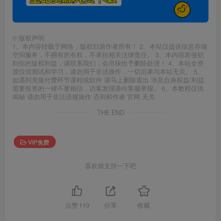
©
版权声明
1、本内容转载于网络，版权归原作者所有！ 2、本站仅提供信息存储
空间服务，不拥有所有权，不承担相关法律责任。 3、本内容若侵犯
到你的版权利益，请联系我们，会尽快给予删除处理！ 4、本站全资
源仅供测试和学习，请勿用于非法操作，一切后果与本站无关。 5、
如遇到充值付费环节课程或软件 请马上删除退出 涉及自身权益/利益
需要投资的一律不要相信，访客发现请向客服举报。 6、本教程仅供
揭秘 请勿用于非法违规操作 否则和作者 官网 无关
THE END
VIP免费
喜欢就支持一下吧
点赞
110
分享
收藏