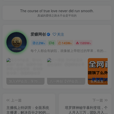
The course of true love never did run smooth.
真诚的爱情之路永不会是平坦的
爱赚网创
关注
2.2W+
0
145W+
1589W+
每个人都会有缺陷，就像被上帝咬过的苹果，有的人缺陷比较大，正是因为上帝特别喜欢他的芬芳
加入VIP会员，享70%的推广提成，免费学习多种网上创业课程，菜鸟秒变大神！
八一网创【VIP会员专属交流群】
上一篇
下一篇
主播线上特训营：全面系统
塔罗牌神秘学暴利变现，个
主播课，解决百分之90的主
人月入三万，团队月入十