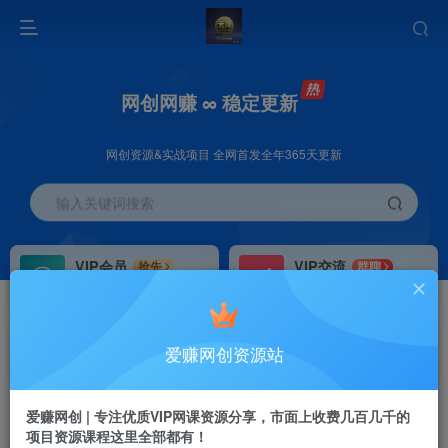
网创网赚 ∞ 稳定更新
网创资源&实战项目 全网首发全年365天更新
输入关键词搜索
VIP会员
VIP交流
抢先
群聊
免费下载全站资源
研究探讨更多创业项目路子。
VIP推广
招募站长
70%分佣
推荐
爱赚网创资源站
会员专属推广链接
搭建同款网站，自己当老板
首页
创业课程
VIP免费
正文
爱赚网创 | 专注优质VIP网课资源分享，市面上收费几百几千的
项目资源课程这里全部都有！