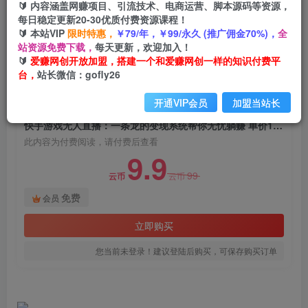
🔰 内容涵盖网赚项目、引流技术、电商运营、脚本源码等资源，
快手游戏无人直播：一条龙的变现系统帮你无忧躺
每日稳定更新20-30优质付费资源课程！
赚 单价15元，一周赚了34万
🔰 本站VIP
限时特惠，
￥79/年，￥99/永久 (推广佣金70%)，
全
站资源免费下载，
每天更新，欢迎加入！
爱赚网创
关注
私信
🔰
爱赚网创开放加盟，搭建一个和爱赚网创一样的知识付费平
2年前发布
台，
站长微信：gofly26
1539
110
开通VIP会员
加盟当站长
付费阅读
快手游戏无人直播：一条龙的变现系统帮你无忧躺赚 单价15元，一周赚了34万
此内容为付费阅读，请付费后查看
9.9
99
云币
云币
免费
会员
立即购买
您当前未登录！建议登陆后购买，可保存购买订单