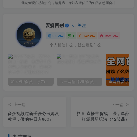
无论你现在感觉如何，请起床、穿好衣服然后为你的梦想而奋斗
爱赚网创
关注
2.2W+
0
145W+
1589W+
一个人相信什么，就会看见什么
加入VIP会员，享70%的推广提成，免费学习多种网上创业课程，菜鸟秒变大神！
八一网创【VIP会员专属交流群】
上一篇
下一篇
多多视频过新手任务保姆及
抖音·直播带货线上课，单品
教程，做的好日入800+
打爆最新玩法（12节课）
相关推荐