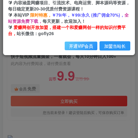
🔰 内容涵盖网赚项目、引流技术、电商运营、脚本源码等资源，
快手短视频流量掘金，一看就会，每天10分钟日入
每日稳定更新20-30优质付费资源课程！
100+
🔰 本站VIP
限时特惠，
￥79/年，￥99/永久 (推广佣金70%)，
全
站资源免费下载，
每天更新，欢迎加入！
爱赚网创
关注
私信
🔰
爱赚网创开放加盟，搭建一个和爱赚网创一样的知识付费平
2年前发布
台，
站长微信：gofly26
528
133
开通VIP会员
加盟当站长
付费阅读
快手短视频流量掘金，一看就会，每天10分钟日入100+
此内容为付费阅读，请付费后查看
9.9
99
云币
云币
免费
会员
立即购买
您当前未登录！建议登陆后购买，可保存购买订单