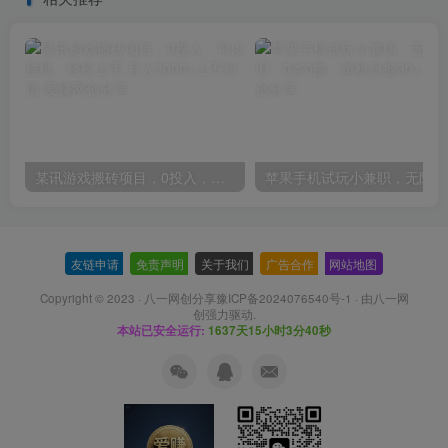
某讯游戏搬砖项目，0投入，可以挂机，轻松上手,月入3000+上不封顶
友链申请
-
免责声明
-
关于我们
-
广告合作
-
网站地图
Copyright © 2023 ·
八一网创分享豫ICP备2024076540号-1
· 由
八一网
创
强力驱动.
本站已安全运行:
1637天15小时3分41秒