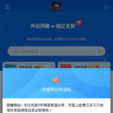
网创网赚 ∞ 稳定更新
网创资源&实战项目 全网首发全年365天更新
输入关键词搜索
VIP会员
VIP交流
抢先
群聊
免费下载全站资源
研究探讨更多创业项目路子。
VIP推广
招募站长
70%分佣
推荐
爱赚网创资源站
会员专属推广链接
搭建同款网站，自己当老板
首页
创业课程
VIP免费
正文
爱赚网创 | 专注优质VIP网课资源分享，市面上收费几百几千的
项目资源课程这里全部都有！