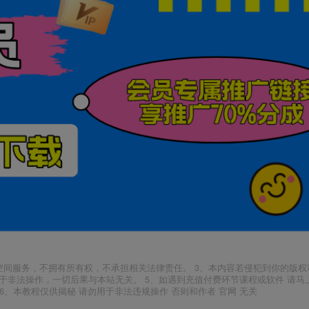
空间服务，不拥有所有权，不承担相关法律责任。 3、本内容若侵犯到你的版权
于非法操作，一切后果与本站无关。 5、如遇到充值付费环节课程或软件 请马
6、本教程仅供揭秘 请勿用于非法违规操作 否则和作者 官网 无关