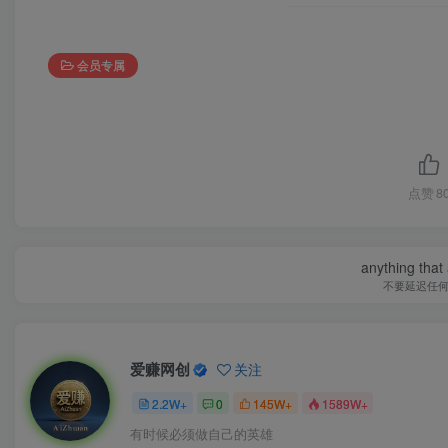
会员专属
点赞
8
anything that 
不要延迟任
爱赚网创
关注
2.2W+
0
145W+
1589W+
有时候必须做自己的英雄