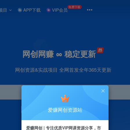
免费下载
项目
APP下载
VIP会员
网创网赚 ∞ 稳定更新
网创资源&实战项目 全网首发全年365天更新
爱赚网创资源站
引流
抖音
直播
剪辑
小红书
电商
爱赚网创 | 专注优质VIP网课资源分享，市