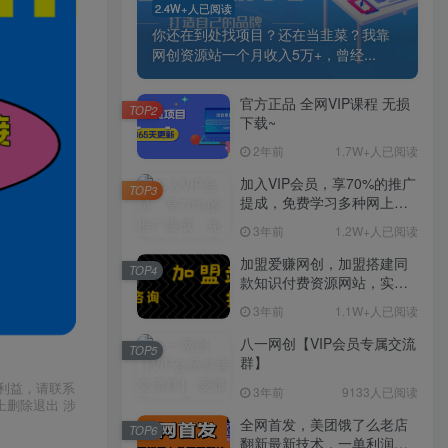
2.4W+人已阅读
你还在到处找项目？还在当韭菜？我靠
网创资源站一个月收入5万+，曾经...
官方正品 全网VIP课程 无损
TOP2
下载~
2年前
1.7W+人已阅读
加入VIP会员，享70%的推广
TOP3
提成，免费学习多种网上创
业课程，菜鸟秒变大神！
3年前
1.2W+人已阅读
加盟爱赚网创，加盟搭建同
TOP4
款知识付费资源网站，实现
长期稳定被动收入~
3年前
1.1W+人已阅读
八一网创【VIP会员专属交流
TOP5
群】
利益，请联系
3年前
9133人已阅读
上删除退出 涉
全网首发，美团饿了么老店
TOP6
翻新最新技术，一单利润