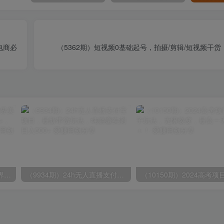
电商必
（5362期）短视频0基础起号，拍摄/剪辑/短视频干
（9111期）全网首发魔兽世界美服全自动打金搬砖，日入1000+，简单好操作，保姆级教学
（9934期）24h无人直播支付宝项目，最新带货玩法，纯躺赚实测日入500+