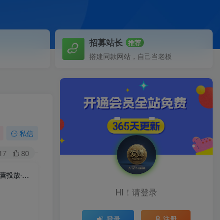
招募站长
推荐
搭建同款网站，自己当老板
私信
17
80
（5360期）2023电商直播巨量千川付费投流实战课，快速学会直播带货运营投放·策略
HI！请登录
登录
注册