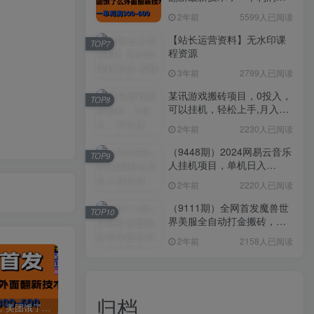
300-600
2年前
5599人已阅读
【站长运营资料】无水印课
TOP7
程资源
3年前
2799人已阅读
某讯游戏搬砖项目，0投入，
TOP8
可以挂机，轻松上手,月入
3000+上不封顶
2年前
2230人已阅读
（9448期）2024网易云音乐
TOP9
人挂机项目，单机日入
150+，无脑月入5000+
2年前
2220人已阅读
（9111期）全网首发魔兽世
TOP10
界美服全自动打金搬砖，日
入1000+，简单好操作，保
2年前
2158人已阅读
姆级教学
归档
全网首发，美团饿了么老店翻新最新技术，一单利润300-600
某讯游戏搬砖项目，0投入，可以挂机，轻松上手,月入3000+上不封顶
（9448期）2024网易云音乐人挂机项目，单机日入150+，无脑月入5000+