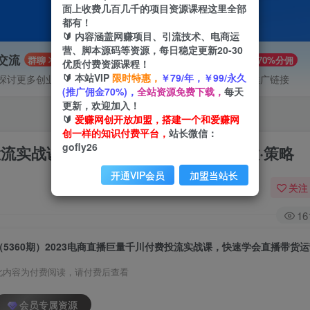
面上收费几百几千的项目资源课程这里全部
都有！
🔰 内容涵盖网赚项目、引流技术、电商运
营、脚本源码等资源，每日稳定更新20-30
P交流
VIP推广
群聊
70%分佣
优质付费资源课程！
🔰 本站VIP
限时特惠，
￥79/年，￥99/永久
探讨更多创业项目路子。
会员专属推广链接
(推广佣金70%)，
全站资源免费下载，
每天
更新，欢迎加入！
🔰
爱赚网创开放加盟，搭建一个和爱赚网
创一样的知识付费平台，
站长微信：
gofly26
费投流实战课，快速学会直播带货运营投放·策略
开通VIP会员
加盟当站长
关注
16
此内容为付费阅读，请付费后查看
会员专属资源