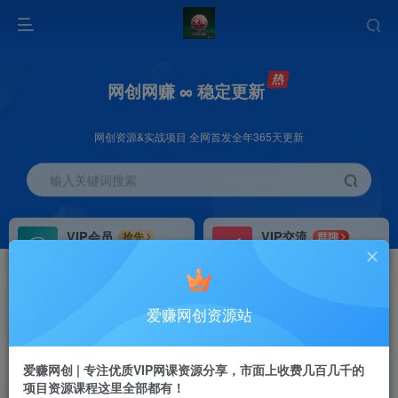
网创网赚 ∞ 稳定更新
网创资源&实战项目 全网首发全年365天更新
输入关键词搜索
VIP会员
VIP交流
抢先
群聊
免费下载全站资源
研究探讨更多创业项目路子。
VIP推广
招募站长
70%分佣
推荐
爱赚网创资源站
会员专属推广链接
搭建同款网站，自己当老板
首页
创业课程
会员专属
正文
爱赚网创 | 专注优质VIP网课资源分享，市面上收费几百几千的
项目资源课程这里全部都有！