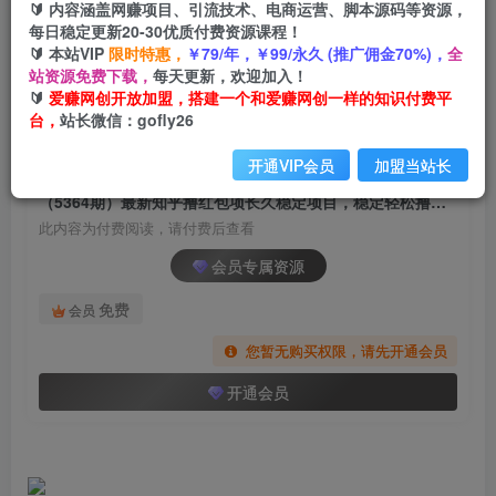
🔰 内容涵盖网赚项目、引流技术、电商运营、脚本源码等资源，
（5364期）最新知乎撸红包项长久稳定项目，稳
每日稳定更新20-30优质付费资源课程！
定轻松撸低保【详细玩法教程】
🔰 本站VIP
限时特惠，
￥79/年，￥99/永久 (推广佣金70%)，
全
站资源免费下载，
每天更新，欢迎加入！
爱赚网创
关注
私信
🔰
爱赚网创开放加盟，搭建一个和爱赚网创一样的知识付费平
2年前发布
台，
站长微信：gofly26
678
63
开通VIP会员
加盟当站长
付费阅读
（5364期）最新知乎撸红包项长久稳定项目，稳定轻松撸低保【详细玩法教程】
此内容为付费阅读，请付费后查看
会员专属资源
免费
会员
您暂无购买权限，请先开通会员
开通会员