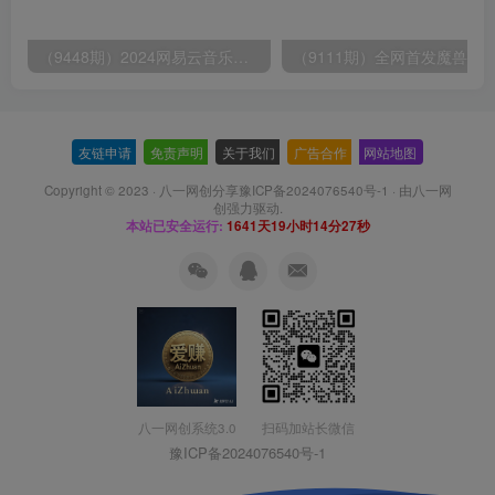
（9448期）2024网易云音乐人挂机项目，单机日入150+，无脑月入5000+
友链申请
-
免责声明
-
关于我们
-
广告合作
-
网站地图
Copyright © 2023 ·
八一网创分享豫ICP备2024076540号-1
· 由
八一网
创
强力驱动.
本站已安全运行:
1641天19小时14分27秒
扫码加站长微信
八一网创系统3.0
豫ICP备2024076540号-1