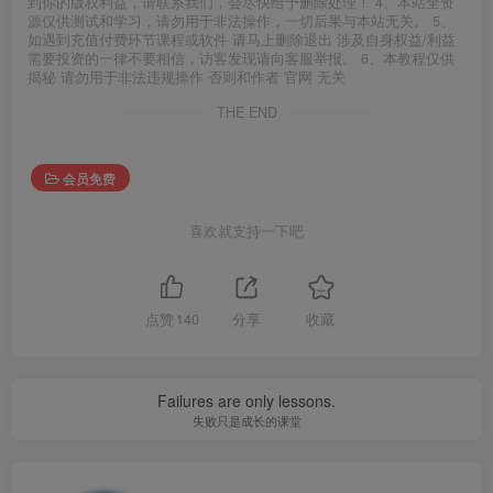
到你的版权利益，请联系我们，会尽快给予删除处理！ 4、本站全资
源仅供测试和学习，请勿用于非法操作，一切后果与本站无关。 5、
如遇到充值付费环节课程或软件 请马上删除退出 涉及自身权益/利益
需要投资的一律不要相信，访客发现请向客服举报。 6、本教程仅供
揭秘 请勿用于非法违规操作 否则和作者 官网 无关
THE END
会员免费
喜欢就支持一下吧
点赞
140
分享
收藏
Failures are only lessons.
失败只是成长的课堂