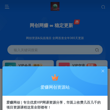
网创网赚 ∞ 稳定更新
网创资源&实战项目 全网首发全年365天更新
输入关键词搜索
VIP会员
VIP交流
抢先
群聊
免费下载全站资源
研究探讨更多创业项目路子。
VIP推广
招募站长
70%分佣
推荐
爱赚网创资源站
会员专属推广链接
搭建同款网站，自己当老板
首页
创业课程
会员免费
正文
爱赚网创 | 专注优质VIP网课资源分享，市面上收费几百几千的
项目资源课程这里全部都有！