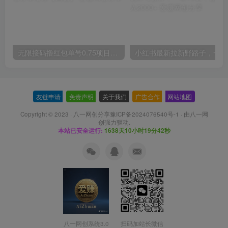
无限接码撸红包单号0.75项目无偿分享给你【揭秘】
小红
友链申请
-
免责声明
-
关于我们
-
广告合作
-
网站地图
Copyright © 2023 ·
八一网创分享豫ICP备2024076540号-1
· 由
八一网
创
强力驱动.
本站已安全运行:
1638天10小时19分43秒
扫码加站长微信
八一网创系统3.0