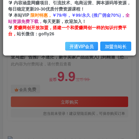
🔰 内容涵盖网赚项目、引流技术、电商运营、脚本源码等资源，
亚马逊广告推广不迷茫，新手卖家产品运营入门到
每日稳定更新20-30优质付费资源课程！
精通（恐龙跨境电商）
🔰 本站VIP
限时特惠，
￥79/年，￥99/永久 (推广佣金70%)，
全
站资源免费下载，
每天更新，欢迎加入！
爱赚网创
关注
私信
🔰
爱赚网创开放加盟，搭建一个和爱赚网创一样的知识付费平
2年前发布
台，
站长微信：gofly26
989
140
开通VIP会员
加盟当站长
付费阅读
亚马逊广告推广不迷茫，新手卖家产品运营入门到精通（恐龙跨境电商）
此内容为付费阅读，请付费后查看
9.9
99
云币
云币
免费
会员
立即购买
您当前未登录！建议登陆后购买，可保存购买订单