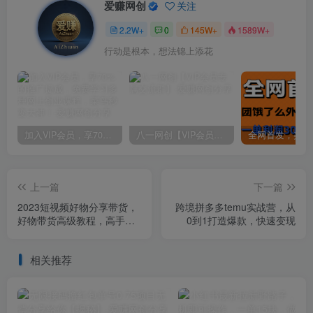
爱赚网创
关注
2.2W+
0
145W+
1589W+
行动是根本，想法锦上添花
加入VIP会员，享70%的推广提成，免费学习多种网上创业课程，菜鸟秒变大神！
八一网创【VIP会员专属交流群】
上一篇
下一篇
2023短视频好物分享带货，
跨境拼多多temu实战营，从
好物带货高级教程，高手一
0到1打造爆款，快速变现
句点拨，新手也能快速上手
相关推荐