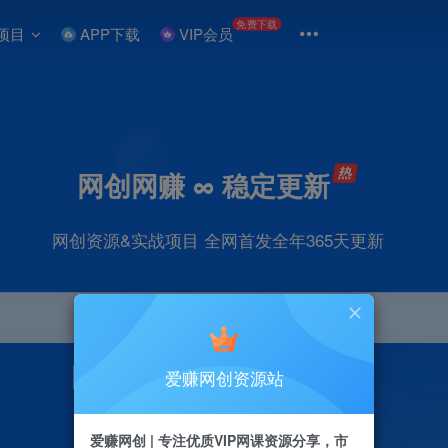
免费下载
项目
APP下载
VIP会员
网创网赚 ∞ 稳定更新
网创资源&实战项目 全网首发全年365天更新
爱赚网创资源站
引流
抖音
直播
剪辑
小红书
电商
爱赚网创 | 专注优质VIP网课资源分享，市