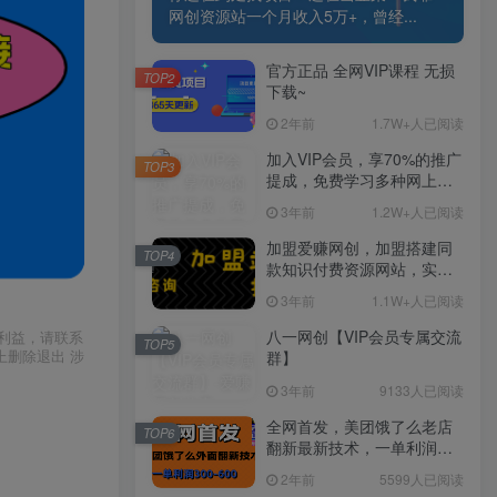
网创资源站一个月收入5万+，曾经...
官方正品 全网VIP课程 无损
TOP2
下载~
2年前
1.7W+人已阅读
加入VIP会员，享70%的推广
TOP3
提成，免费学习多种网上创
业课程，菜鸟秒变大神！
3年前
1.2W+人已阅读
加盟爱赚网创，加盟搭建同
TOP4
款知识付费资源网站，实现
长期稳定被动收入~
3年前
1.1W+人已阅读
八一网创【VIP会员专属交流
利益，请联系
TOP5
上删除退出 涉
群】
3年前
9133人已阅读
全网首发，美团饿了么老店
TOP6
翻新最新技术，一单利润
300-600
2年前
5599人已阅读