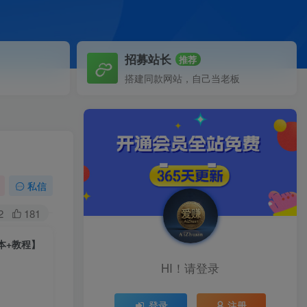
招募站长
推荐
搭建同款网站，自己当老板
私信
2
181
本+教程】
HI！请登录
登录
注册