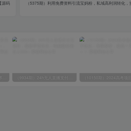
【源码
（5375期）利用免费资料引流宝妈粉，私域高利润转化，
（9111期）全网首发魔兽世界美服全自动打金搬砖，日入1000+，简单好操作，保姆级教学
（9934期）24h无人直播支付宝项目，最新带货玩法，纯躺赚实测日入500+