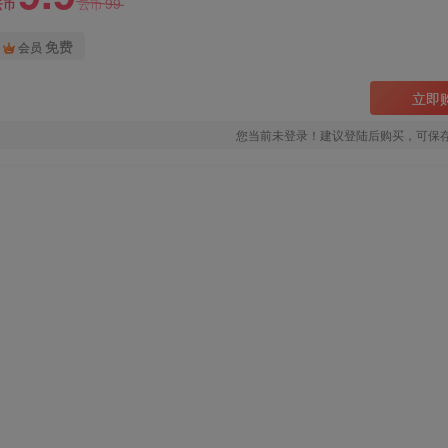
99
云币
云币
免费
会员
立即
您当前未登录！建议登陆后购买，可保