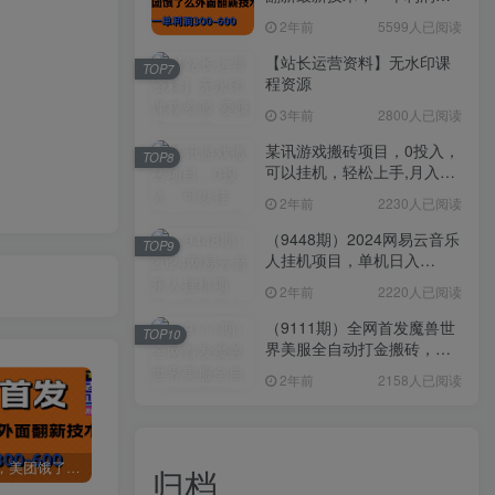
300-600
2年前
5599人已阅读
【站长运营资料】无水印课
TOP7
程资源
3年前
2800人已阅读
某讯游戏搬砖项目，0投入，
TOP8
可以挂机，轻松上手,月入
3000+上不封顶
2年前
2230人已阅读
（9448期）2024网易云音乐
TOP9
人挂机项目，单机日入
150+，无脑月入5000+
2年前
2220人已阅读
（9111期）全网首发魔兽世
TOP10
界美服全自动打金搬砖，日
入1000+，简单好操作，保
2年前
2158人已阅读
姆级教学
全网首发，美团饿了么老店翻新最新技术，一单利润300-600
某讯游戏搬砖项目，0投入，可以挂机，轻松上手,月入3000+上不封顶
（9448期）2024网易云音乐人挂机项目，单机日入150+，无脑月入5000+
归档