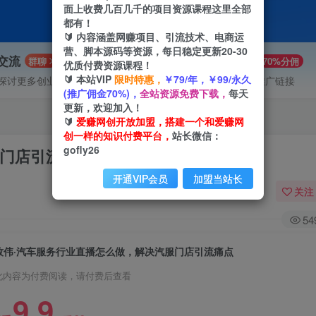
面上收费几百几千的项目资源课程这里全部
都有！
🔰 内容涵盖网赚项目、引流技术、电商运
营、脚本源码等资源，每日稳定更新20-30
P交流
VIP推广
群聊
70%分佣
优质付费资源课程！
🔰 本站VIP
限时特惠，
￥79/年，￥99/永久
探讨更多创业项目路子。
会员专属推广链接
(推广佣金70%)，
全站资源免费下载，
每天
更新，欢迎加入！
🔰
爱赚网创开放加盟，搭建一个和爱赚网
创一样的知识付费平台，
站长微信：
gofly26
服门店引流痛点
开通VIP会员
加盟当站长
关注
54
牧伟·汽车服务行业直播怎么做，​解决汽服门店引流痛点
此内容为付费阅读，请付费后查看
9.9