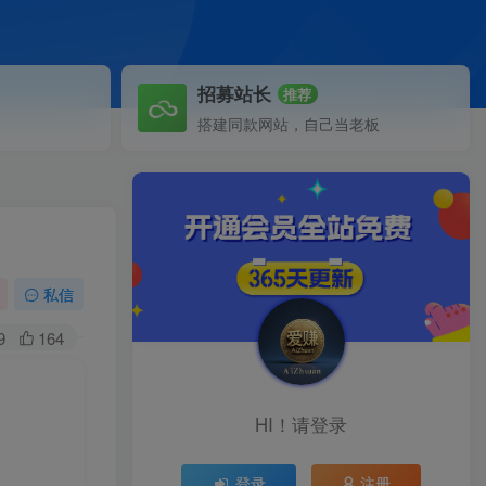
招募站长
推荐
搭建同款网站，自己当老板
私信
9
164
HI！请登录
登录
注册