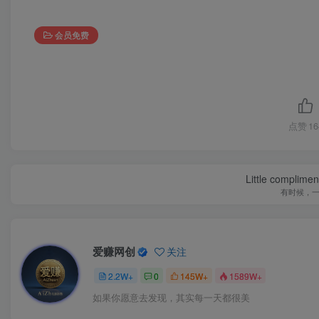
会员免费
点赞
16
Little complime
有时候，
爱赚网创
关注
2.2W+
0
145W+
1589W+
如果你愿意去发现，其实每一天都很美