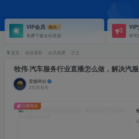
VIP会员
VI
抢先
免费下载全站资源
研究
首页
创业课程
会员免费
正文
牧伟·汽车服务行业直播怎么做，​解决汽
爱赚网创
2年前发布
付费阅读