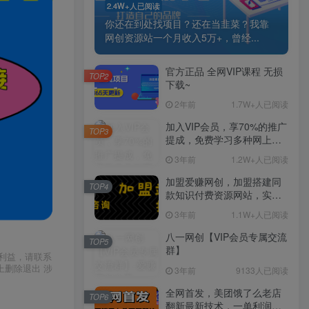
2.4W+人已阅读
你还在到处找项目？还在当韭菜？我靠
网创资源站一个月收入5万+，曾经...
官方正品 全网VIP课程 无损
TOP2
下载~
2年前
1.7W+人已阅读
加入VIP会员，享70%的推广
TOP3
提成，免费学习多种网上创
业课程，菜鸟秒变大神！
3年前
1.2W+人已阅读
加盟爱赚网创，加盟搭建同
TOP4
款知识付费资源网站，实现
长期稳定被动收入~
3年前
1.1W+人已阅读
八一网创【VIP会员专属交流
TOP5
群】
利益，请联系
上删除退出 涉
3年前
9133人已阅读
全网首发，美团饿了么老店
TOP6
翻新最新技术，一单利润