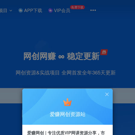
免费下载
项目
APP下载
VIP会员
网创网赚 ∞ 稳定更新
网创资源&实战项目 全网首发全年365天更新
爱赚网创资源站
引流
抖音
直播
剪辑
小红书
电商
爱赚网创 | 专注优质VIP网课资源分享，市