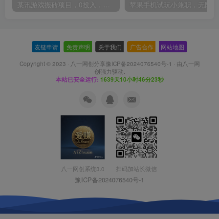
某讯游戏搬砖项目，0投入，可以挂机，轻松上手,月入3000+上不封顶
友链申请
-
免责声明
-
关于我们
-
广告合作
-
网站地图
Copyright © 2023 ·
八一网创分享豫ICP备2024076540号-1
· 由
八一网
创
强力驱动.
本站已安全运行:
1639天10小时46分23秒
扫码加站长微信
八一网创系统3.0
豫ICP备2024076540号-1