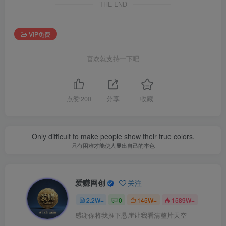
THE END
VIP免费
喜欢就支持一下吧
点赞
200
分享
收藏
Only difficult to make people show their true colors.
只有困难才能使人显出自己的本色
爱赚网创
关注
2.2W+
0
145W+
1589W+
感谢你将我推下悬崖让我看清整片天空