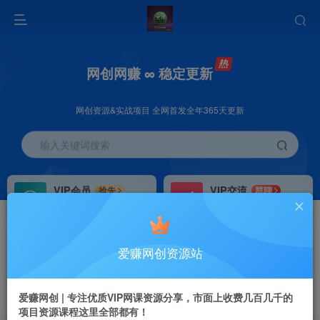
网创网赚 ∞ 稳定更新
网创资源&实战项目 全网首发全年365天更新
输入关键词搜索
VIP会员
VIP交流
抢先
群聊
免费下载全站资源
研究探讨更多创业项目路子。
VIP推广
招募站长
70%分佣
推荐
爱赚网创资源站
会员专属推广链接
搭建同款网站，自己当老板
首页
创业课程
VIP免费
正文
爱赚网创 | 专注优质VIP网课资源分享，市面上收费几百几千的
项目资源课程这里全部都有！