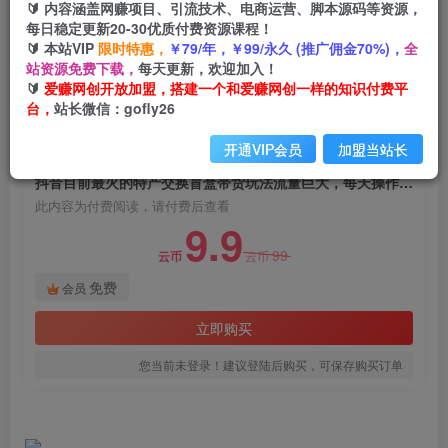
🔰 内容涵盖网赚项目、引流技术、电商运营、脚本源码等资源，
抖音目前最火的特产交换盲盒带货玩法流量巨大，
每日稳定更新20-30优质付费资源课程！
每天操作一小时，轻松月入30000+
🔰 本站VIP
限时特惠，
￥79/年，￥99/永久 (推广佣金70%)，
全
站资源免费下载，
每天更新，欢迎加入！
爱赚网创
关注
私信
🔰
爱赚网创开放加盟，搭建一个和爱赚网创一样的知识付费平
2年前发布
台，
站长微信：gofly26
819
200
开通VIP会员
加盟当站长
付费阅读
抖音目前最火的特产交换盲盒带货玩法流量巨大，每天操作一小时，轻松月入30000+
此内容为付费阅读，请付费后查看
9.9
99
云币
云币
免费
会员
立即购买
您当前未登录！建议登陆后购买，可保存购买订单