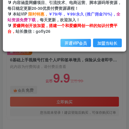
🔰 内容涵盖网赚项目、引流技术、电商运营、脚本源码等资源，
0基础上手视频号打造个人IP和签单增员，保险从
每日稳定更新20-30优质付费资源课程！
业者即学即用的视频号爆款攻略，助你变现百万保
🔰 本站VIP
限时特惠，
￥79/年，￥99/永久 (推广佣金70%)，
全
费
站资源免费下载，
每天更新，欢迎加入！
🔰
爱赚网创开放加盟，搭建一个和爱赚网创一样的知识付费平
爱赚网创
台，
站长微信：gofly26
关注
私信
2年前发布
开通VIP会员
加盟当站长
1051
58
付费阅读
0基础上手视频号打造个人IP和签单增员，保险从业者即学即用的视频号爆款攻略，助你变现百万保费
此内容为付费阅读，请付费后查看
9.9
99
云币
云币
免费
会员
立即购买
您当前未登录！建议登陆后购买，可保存购买订单