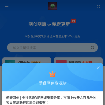
网创网赚 ∞ 稳定更新
网创资源&实战项目 全网首发全年365天更新
输入关键词搜索
VIP会员
VIP交流
抢先
群聊
免费下载全站资源
研究探讨更多创业项目路子。
VIP推广
招募站长
70%分佣
推荐
爱赚网创资源站
会员专属推广链接
搭建同款网站，自己当老板
首页
创业课程
会员免费
正文
爱赚网创 | 专注优质VIP网课资源分享，市面上收费几百几千的
项目资源课程这里全部都有！