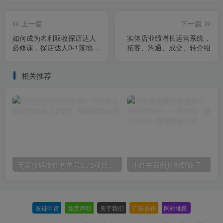
上一篇
下一篇
如何成为名利双收探店达人
实体店业绩增长运营系统，
必修课，探店达人0-1落地转
拓客、沟通、成交、转介绍
化课程
相关推荐
无限接码撸红包单号0.75项目无偿分享给你【揭秘】
小红
友链申请
-
免责声明
-
关于我们
-
广告合作
-
网站地图