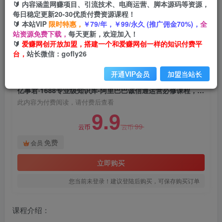
🔰 内容涵盖网赚项目、引流技术、电商运营、脚本源码等资源，
亿事君·1688专业级知识库-阿里巴巴诚信通运营必
每日稳定更新20-30优质付费资源课程！
修课程，帮助你快速掌握1688店铺的核心玩法
🔰 本站VIP
限时特惠，
￥79/年，￥99/永久 (推广佣金70%)，
全
站资源免费下载，
每天更新，欢迎加入！
爱赚网创
关注
私信
🔰
爱赚网创开放加盟，搭建一个和爱赚网创一样的知识付费平
2年前发布
台，
站长微信：gofly26
1030
165
开通VIP会员
加盟当站长
付费阅读
亿事君·1688专业级知识库-阿里巴巴诚信通运营必修课程，帮助你快速掌握1688店铺的核心玩法
此内容为付费阅读，请付费后查看
9.9
99
云币
云币
免费
会员
立即购买
您当前未登录！建议登陆后购买，可保存购买订单
课程介绍：