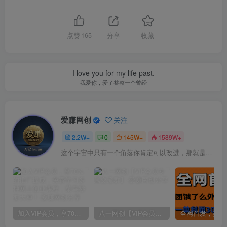
点赞
165
分享
收藏
I love you for my life past.
我爱你，爱了整整一个曾经
爱赚网创
关注
2.2W+
0
145W+
1589W+
这个宇宙中只有一个角落你肯定可以改进，那就是你自己
加入VIP会员，享70%的推广提成，免费学习多种网上创业课程，菜鸟秒变大神！
八一网创【VIP会员专属交流群】