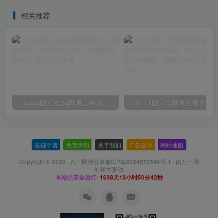
小程序
相关推荐
（9448期）2024网易云音乐人挂机项目，单机日入150+，无脑月入5000+
友链申请
-
免责声明
-
关于我们
-
广告合作
-
网站地图
Copyright © 2023 ·
八一网创分享豫ICP备2024076540号-1
· 由
八一网
创
强力驱动.
本站已安全运行:
1638天13小时50分42秒