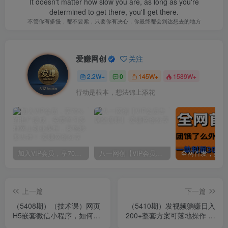
It doesn't matter how slow you are, as long as you're
determined to get there, you'll get there.
不管你有多慢，都不要紧，只要你有决心，你最终都会到达想去的地方
爱赚网创
关注
2.2W+
0
145W+
1589W+
行动是根本，想法锦上添花
加入VIP会员，享70%的推广提成，免费学习多种网上创业课程，菜鸟秒变大神！
八一网创【VIP会员专属交流群】
上一篇
下一篇
（5408期）（技术课）网页
（5410期）发视频躺赚日入
H5嵌套微信小程序，如何将
200+整套方案可落地操作 小
一套成熟的网站嵌套成微信
白可简单上手(教程+素材)