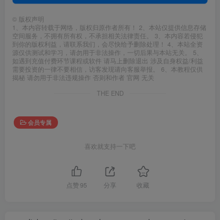
©
版权声明
1、本内容转载于网络，版权归原作者所有！ 2、本站仅提供信息存储
空间服务，不拥有所有权，不承担相关法律责任。 3、本内容若侵犯
到你的版权利益，请联系我们，会尽快给予删除处理！ 4、本站全资
源仅供测试和学习，请勿用于非法操作，一切后果与本站无关。 5、
如遇到充值付费环节课程或软件 请马上删除退出 涉及自身权益/利益
需要投资的一律不要相信，访客发现请向客服举报。 6、本教程仅供
揭秘 请勿用于非法违规操作 否则和作者 官网 无关
THE END
会员专属
喜欢就支持一下吧
点赞
95
分享
收藏