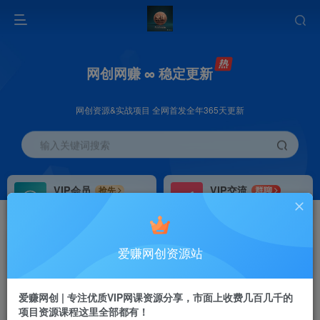
网创网赚 ∞ 稳定更新
网创资源&实战项目 全网首发全年365天更新
输入关键词搜索
VIP会员
VIP交流
抢先
群聊
免费下载全站资源
研究探讨更多创业项目路子。
VIP推广
招募站长
70%分佣
推荐
爱赚网创资源站
会员专属推广链接
搭建同款网站，自己当老板
首页
创业课程
会员专属
正文
爱赚网创 | 专注优质VIP网课资源分享，市面上收费几百几千的
项目资源课程这里全部都有！