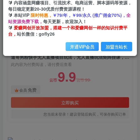
🔰 内容涵盖网赚项目、引流技术、电商运营、脚本源码等资源，
道哥男粉快手无人直播项目玩法，无人直播玩法矩
每日稳定更新20-30优质付费资源课程！
阵挂课，一天大几千的进账，搞钱真快！
🔰 本站VIP
限时特惠，
￥79/年，￥99/永久 (推广佣金70%)，
全
站资源免费下载，
每天更新，欢迎加入！
爱赚网创
关注
私信
🔰
爱赚网创开放加盟，搭建一个和爱赚网创一样的知识付费平
2年前发布
台，
站长微信：gofly26
980
135
开通VIP会员
加盟当站长
付费阅读
道哥男粉快手无人直播项目玩法，无人直播玩法矩阵挂课，一天大几千的进账，搞钱真快！
此内容为付费阅读，请付费后查看
9.9
99
云币
云币
免费
会员
立即购买
您当前未登录！建议登陆后购买，可保存购买订单