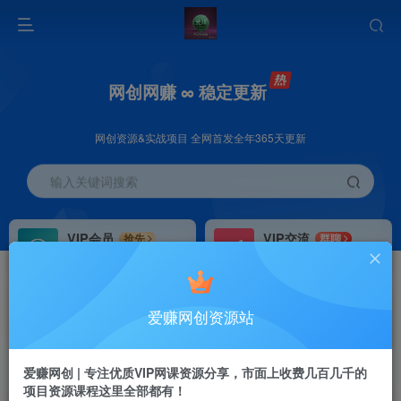
网创网赚 ∞ 稳定更新
网创资源&实战项目 全网首发全年365天更新
输入关键词搜索
VIP会员
VIP交流
抢先
群聊
免费下载全站资源
研究探讨更多创业项目路子。
VIP推广
招募站长
70%分佣
推荐
爱赚网创资源站
会员专属推广链接
搭建同款网站，自己当老板
首页
创业课程
会员免费
正文
爱赚网创 | 专注优质VIP网课资源分享，市面上收费几百几千的
项目资源课程这里全部都有！