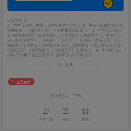
©
版权声明
1、本内容转载于网络，版权归原作者所有！ 2、本站仅提供信息存储
空间服务，不拥有所有权，不承担相关法律责任。 3、本内容若侵犯
到你的版权利益，请联系我们，会尽快给予删除处理！ 4、本站全资
源仅供测试和学习，请勿用于非法操作，一切后果与本站无关。 5、
如遇到充值付费环节课程或软件 请马上删除退出 涉及自身权益/利益
需要投资的一律不要相信，访客发现请向客服举报。 6、本教程仅供
揭秘 请勿用于非法违规操作 否则和作者 官网 无关
THE END
会员免费
喜欢就支持一下吧
点赞
135
分享
收藏