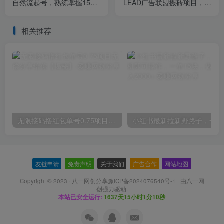
自然流起号，熟练掌握15种
LEAD广告联盟搬砖项目，单
自然流起号方法，了解抖音
号一天至少30美金【详细玩
博主起号的流量密码
法教程】
相关推荐
无限接码撸红包单号0.75项目无偿分享给你【揭秘】
小红
友链申请
-
免责声明
-
关于我们
-
广告合作
-
网站地图
Copyright © 2023 ·
八一网创分享豫ICP备2024076540号-1
· 由
八一网
创
强力驱动.
本站已安全运行:
1637天15小时1分11秒