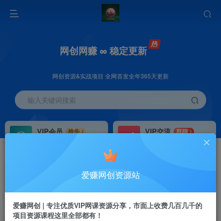
网创网赚 ∞ 稳定更新
网创资源&实战项目 全网首发全年365天更新
输入关键词搜索
VIP会员
VIP交流
抢先
群聊
免费下载全站资源
研究探讨更多创业项目路子。
VIP推广
招募站长
70%分佣
推荐
爱赚网创资源站
会员专属推广链接
搭建同款网站，自己当老板
首页
创业课程
会员专属
正文
爱赚网创 | 专注优质VIP网课资源分享，市面上收费几百几千的
项目资源课程这里全部都有！