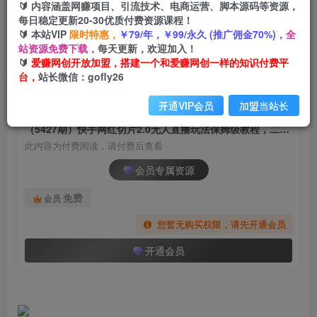
🔰 内容涵盖网赚项目、引流技术、电商运营、脚本源码等资源，
（5427期）快手网红切片2.0无人直播玩法保姆级
每日稳定更新20-30优质付费资源课程！
教程，二驴的独家授权
🔰 本站VIP
限时特惠，
￥79/年，￥99/永久 (推广佣金70%)，
全
站资源免费下载，
每天更新，欢迎加入！
爱赚网创
关注
私信
🔰
爱赚网创开放加盟，搭建一个和爱赚网创一样的知识付费平
2年前发布
台，
站长微信：gofly26
920
97
开通VIP会员
加盟当站长
付费阅读
（5427期）快手网红切片2.0无人直播玩法保姆级教程，二驴的独家授权
此内容为付费阅读，请付费后查看
会员专属资源
免费
会员
您暂无购买权限，请先开通会员
开通会员