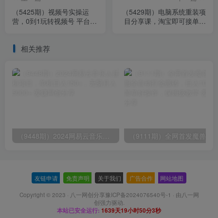
（5425期）视频号实操运
（5429期）电脑系统重装项
营，0到1玩转视频号 平台规
目分享课，淘宝即可接单变
则 流量获取 素材剪辑 视频
现，月入过万过+玩法简单粗
制作等
暴
相关推荐
（9448期）2024网易云音乐人挂机项目，单机日入150+，无脑月入5000+
友链申请
-
免责声明
-
关于我们
-
广告合作
-
网站地图
Copyright © 2023 ·
八一网创分享豫ICP备2024076540号-1
· 由
八一网
创
强力驱动.
本站已安全运行:
1639天19小时50分3秒