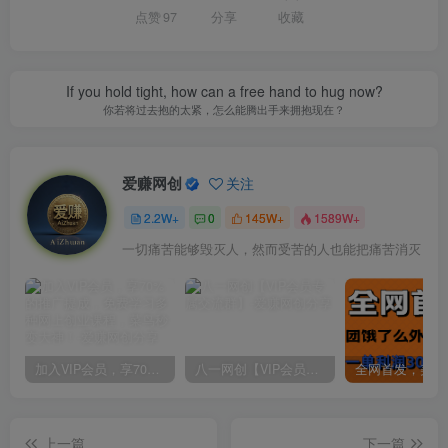
点赞
97
分享
收藏
If you hold tight, how can a free hand to hug now?
你若将过去抱的太紧，怎么能腾出手来拥抱现在？
爱赚网创
关注
2.2W+
0
145W+
1589W+
一切痛苦能够毁灭人，然而受苦的人也能把痛苦消灭
加入VIP会员，享70%的推广提成，免费学习多种网上创业课程，菜鸟秒变大神！
八一网创【VIP会员专属交流群】
上一篇
下一篇