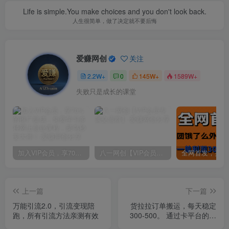
Life is simple.You make choices and you don't look back.
人生很简单，做了决定就不要后悔
爱赚网创
关注
2.2W+
0
145W+
1589W+
失败只是成长的课堂
加入VIP会员，享70%的推广提成，免费学习多种网上创业课程，菜鸟秒变大神！
八一网创【VIP会员专属交流群】
上一篇
下一篇
万能引流2.0，引流变现陪
货拉拉订单搬运，每天稳定
跑，所有引流方法亲测有效
300-500。 通过卡平台的规
则漏洞，进行信息差的搬