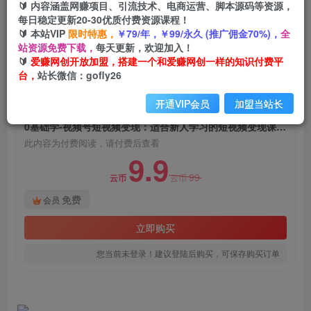
🔰 内容涵盖网赚项目、引流技术、电商运营、脚本源码等资源，
0基础学-视频号短视频变现：适合新人学习的短视
每日稳定更新20-30优质付费资源课程！
频变现课（10节课）
🔰 本站VIP
限时特惠，
￥79/年，￥99/永久 (推广佣金70%)，
全
站资源免费下载，
每天更新，欢迎加入！
爱赚网创
关注
私信
🔰
爱赚网创开放加盟，搭建一个和爱赚网创一样的知识付费平
2年前发布
台，
站长微信：gofly26
1333
142
开通VIP会员
加盟当站长
付费阅读
0基础学-视频号短视频变现：适合新人学习的短视频变现课（10节课）
此内容为付费阅读，请付费后查看
9.9
99
云币
云币
免费
会员
立即购买
您当前未登录！建议登陆后购买，可保存购买订单