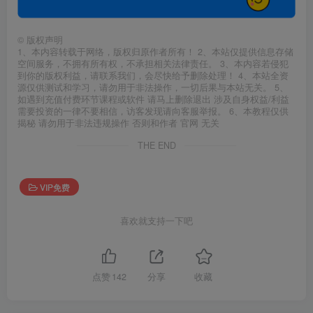
©
版权声明
1、本内容转载于网络，版权归原作者所有！ 2、本站仅提供信息存储
空间服务，不拥有所有权，不承担相关法律责任。 3、本内容若侵犯
到你的版权利益，请联系我们，会尽快给予删除处理！ 4、本站全资
源仅供测试和学习，请勿用于非法操作，一切后果与本站无关。 5、
如遇到充值付费环节课程或软件 请马上删除退出 涉及自身权益/利益
需要投资的一律不要相信，访客发现请向客服举报。 6、本教程仅供
揭秘 请勿用于非法违规操作 否则和作者 官网 无关
THE END
VIP免费
喜欢就支持一下吧
点赞
142
分享
收藏