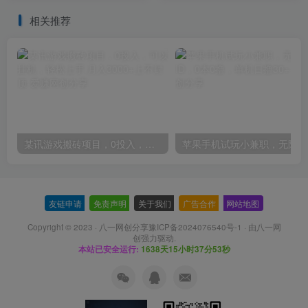
运。
相关推荐
某讯游戏搬砖项目，0投入，可以挂机，轻松上手,月入3000+上不封顶
友链申请
-
免责声明
-
关于我们
-
广告合作
-
网站地图
Copyright © 2023 ·
八一网创分享豫ICP备2024076540号-1
· 由
八一网
创
强力驱动.
本站已安全运行:
1638天15小时37分54秒