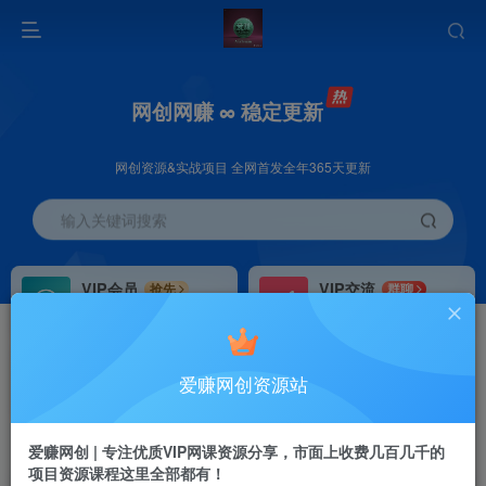
网创网赚 ∞ 稳定更新
网创资源&实战项目 全网首发全年365天更新
输入关键词搜索
VIP会员
VIP交流
抢先
群聊
免费下载全站资源
研究探讨更多创业项目路子。
VIP推广
招募站长
70%分佣
推荐
爱赚网创资源站
会员专属推广链接
搭建同款网站，自己当老板
首页
创业课程
VIP免费
正文
爱赚网创 | 专注优质VIP网课资源分享，市面上收费几百几千的
项目资源课程这里全部都有！