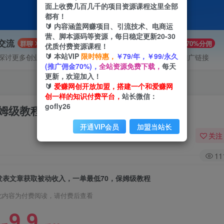
面上收费几百几千的项目资源课程这里全部
都有！
🔰 内容涵盖网赚项目、引流技术、电商运
营、脚本源码等资源，每日稳定更新20-30
P交流
VIP推广
群聊
70%分佣
优质付费资源课程！
🔰 本站VIP
限时特惠，
￥79/年，￥99/永久
探讨更多创业项目路子。
会员专属推广链接
(推广佣金70%)，
全站资源免费下载，
每天
更新，欢迎加入！
🔰
爱赚网创开放加盟，搭建一个和爱赚网
创一样的知识付费平台，
站长微信：
gofly26
姆级教程
开通VIP会员
加盟当站长
关注
11
发表文章获取被动收入，一单最低70，保姆级教程
此内容为付费阅读，请付费后查看
9.9