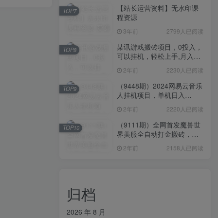
【站长运营资料】无水印课
TOP7
程资源
3年前
2799人已阅读
某讯游戏搬砖项目，0投入，
TOP8
可以挂机，轻松上手,月入
3000+上不封顶
2年前
2230人已阅读
（9448期）2024网易云音乐
TOP9
人挂机项目，单机日入
150+，无脑月入5000+
2年前
2220人已阅读
（9111期）全网首发魔兽世
TOP10
界美服全自动打金搬砖，日
入1000+，简单好操作，保
2年前
2158人已阅读
姆级教学
归档
2026 年 8 月