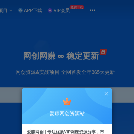
免费下载
项目
APP下载
VIP会员
网创网赚 ∞ 稳定更新
网创资源&实战项目 全网首发全年365天更新
爱赚网创资源站
引流
抖音
直播
剪辑
小红书
电商
爱赚网创 | 专注优质VIP网课资源分享，市