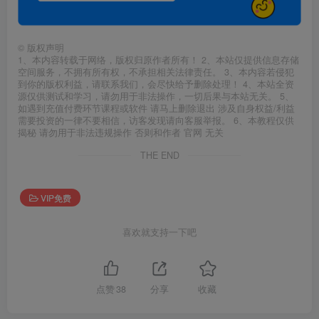
©
版权声明
1、本内容转载于网络，版权归原作者所有！ 2、本站仅提供信息存储
空间服务，不拥有所有权，不承担相关法律责任。 3、本内容若侵犯
到你的版权利益，请联系我们，会尽快给予删除处理！ 4、本站全资
源仅供测试和学习，请勿用于非法操作，一切后果与本站无关。 5、
如遇到充值付费环节课程或软件 请马上删除退出 涉及自身权益/利益
需要投资的一律不要相信，访客发现请向客服举报。 6、本教程仅供
揭秘 请勿用于非法违规操作 否则和作者 官网 无关
THE END
VIP免费
喜欢就支持一下吧
点赞
38
分享
收藏