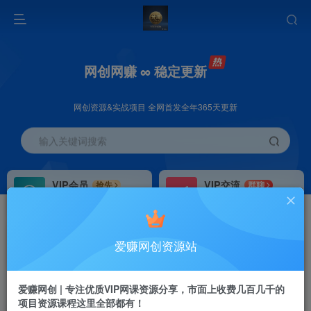
网创网赚 ∞ 稳定更新
网创资源&实战项目 全网首发全年365天更新
输入关键词搜索
VIP会员
VIP交流
抢先
群聊
免费下载全站资源
研究探讨更多创业项目路子。
VIP推广
招募站长
70%分佣
推荐
爱赚网创资源站
会员专属推广链接
搭建同款网站，自己当老板
首页
创业课程
VIP免费
正文
爱赚网创 | 专注优质VIP网课资源分享，市面上收费几百几千的
项目资源课程这里全部都有！