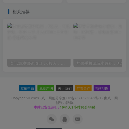
（16节）
9.9-69.9元闭眼赚钱
相关推荐
某讯游戏搬砖项目，0投入，可以挂机，轻松上手,月入3000+上不封顶
友链申请
-
免责声明
-
关于我们
-
广告合作
-
网站地图
Copyright © 2023 ·
八一网创分享豫ICP备2024076540号-1
· 由
八一网
创
强力驱动.
本站已安全运行:
1641天1小时10分45秒