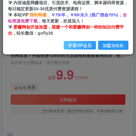
🔰 内容涵盖网赚项目、引流技术、电商运营、脚本源码等资源，
全网首发！外面收费12800的无货源维权最新暴利
每日稳定更新20-30优质付费资源课程！
玩法，轻松月入3-5W
🔰 本站VIP
限时特惠，
￥79/年，￥99/永久 (推广佣金70%)，
全
站资源免费下载，
每天更新，欢迎加入！
爱赚网创
关注
私信
🔰
爱赚网创开放加盟，搭建一个和爱赚网创一样的知识付费平
2年前发布
台，
站长微信：gofly26
1572
38
开通VIP会员
加盟当站长
付费阅读
全网首发！外面收费12800的无货源维权最新暴利玩法，轻松月入3-5W
此内容为付费阅读，请付费后查看
9.9
99
云币
云币
免费
会员
立即购买
您当前未登录！建议登陆后购买，可保存购买订单