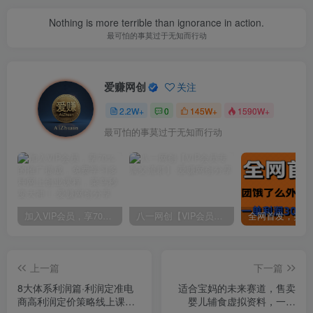
Nothing is more terrible than ignorance in action.
最可怕的事莫过于无知而行动
爱赚网创
关注
2.2W+
0
145W+
1590W+
最可怕的事莫过于无知而行动
加入VIP会员，享70%的推广提成，免费学习多种网上创业课程，菜鸟秒变大神！
八一网创【VIP会员专属交流群】
上一篇
下一篇
8大体系利润篇·利润定准电
适合宝妈的未来赛道，售卖
商高利润定价策略线上课
婴儿辅食虚拟资料，一份