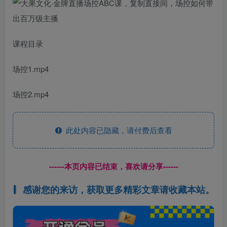
课程目录
场控1.mp4
场控2.mp4
此处内容已隐藏，请付费后查看
------本页内容已结束，喜欢请分享------
感谢您的来访，获取更多精彩文章请收藏本站。