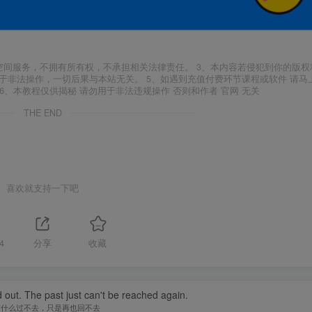
空间服务，不拥有所有权，不承担相关法律责任。 3、本内容若侵犯到你的版权
于非法操作，一切后果与本站无关。 5、如遇到充值付费环节课程或软件 请马
6、本教程仅供揭秘 请勿用于非法违规操作 否则和作者 官网 无关
THE END
喜欢就支持一下吧
4
分享
收藏
d out. The past just can't be reached again.
有什么过不去，只是再也回不去