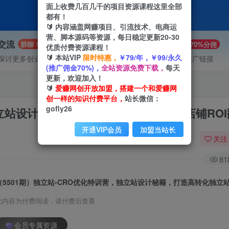
面上收费几百几千的项目资源课程这里全部
都有！
🔰 内容涵盖网赚项目、引流技术、电商运
营、脚本源码等资源，每日稳定更新20-30
P交流
VIP推广
群聊
70%分佣
优质付费资源课程！
🔰 本站VIP
限时特惠，
￥79/年，￥99/永久
探讨更多创业项目路子。
会员专属推广链接
(推广佣金70%)，
全站资源免费下载，
每天
更新，欢迎加入！
🔰
爱赚网创开放加盟，搭建一个和爱赚网
创一样的知识付费平台，
站长微信：
gofly26
独立站设计秘籍，打造高转化独立站，让店铺RO
开通VIP会员
加盟当站长
关注
81
此内容为付费阅读，请付费后查看
会员专属资源