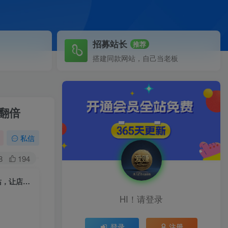
招募站长
推荐
搭建同款网站，自己当老板
I翻倍
私信
8
194
（5501期）独立站-CRO优化特训营，独立站设计秘籍，打造高转化独立站，让店铺ROI翻倍
HI！请登录
登录
注册