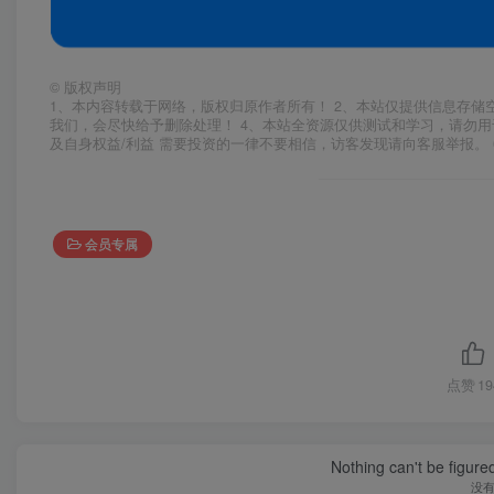
©
版权声明
1、本内容转载于网络，版权归原作者所有！ 2、本站仅提供信息存储
我们，会尽快给予删除处理！ 4、本站全资源仅供测试和学习，请勿用
及自身权益/利益 需要投资的一律不要相信，访客发现请向客服举报。 
会员专属
点赞
19
Nothing can't be figure
没