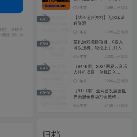
300-600
2年前
5599人已阅读
【站长运营资料】无水印课
TOP7
程资源
利益，请联系
3年前
2799人已阅读
上删除退出 涉
某讯游戏搬砖项目，0投入，
TOP8
可以挂机，轻松上手,月入
3000+上不封顶
2年前
2230人已阅读
（9448期）2024网易云音乐
TOP9
人挂机项目，单机日入
150+，无脑月入5000+
2年前
2220人已阅读
（9111期）全网首发魔兽世
TOP10
界美服全自动打金搬砖，日
入1000+，简单好操作，保
2年前
2158人已阅读
姆级教学
归档