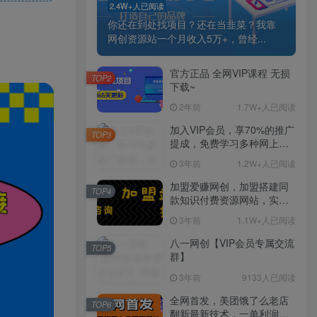
2.4W+人已阅读
你还在到处找项目？还在当韭菜？我靠
网创资源站一个月收入5万+，曾经...
官方正品 全网VIP课程 无损
TOP2
下载~
2年前
1.7W+人已阅读
加入VIP会员，享70%的推广
TOP3
提成，免费学习多种网上创
业课程，菜鸟秒变大神！
3年前
1.2W+人已阅读
加盟爱赚网创，加盟搭建同
TOP4
款知识付费资源网站，实现
长期稳定被动收入~
3年前
1.1W+人已阅读
八一网创【VIP会员专属交流
TOP5
群】
3年前
9133人已阅读
全网首发，美团饿了么老店
TOP6
翻新最新技术，一单利润