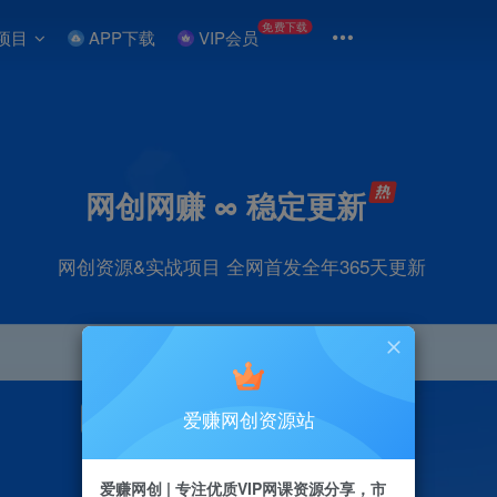
免费下载
项目
APP下载
VIP会员
网创网赚 ∞ 稳定更新
网创资源&实战项目 全网首发全年365天更新
爱赚网创资源站
引流
抖音
直播
剪辑
小红书
电商
爱赚网创 | 专注优质VIP网课资源分享，市