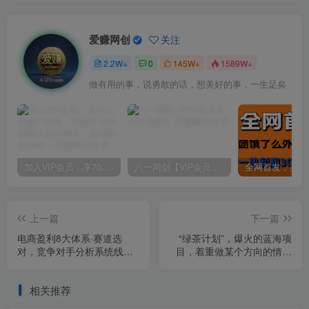
爱赚网创
关注
2.2W+
0
145W+
1589W+
做有用的事，说勇敢的话，想美好的事，一生足矣
加入VIP会员，享70%的推广提成，免费学习多种网上创业课程，菜鸟秒变大神！
八一网创【VIP会员专属交流群】
上一篇
下一篇
电商盈利8大体系·赛道选
“绿茶计划”，爆火的蓝海项
对，竞争对手分析系统线上
目，着重做某个方向的情感
课（12节）
赛道，小白也能轻松月入
2w+
相关推荐