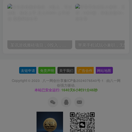
某讯游戏搬砖项目，0投入，可以挂机，轻松上手,月入3000+上不封顶
友链申请
-
免责声明
-
关于我们
-
广告合作
-
网站地图
Copyright © 2023 ·
八一网创分享豫ICP备2024076540号-1
· 由
八一网
创
强力驱动.
本站已安全运行:
1640天6小时31分46秒