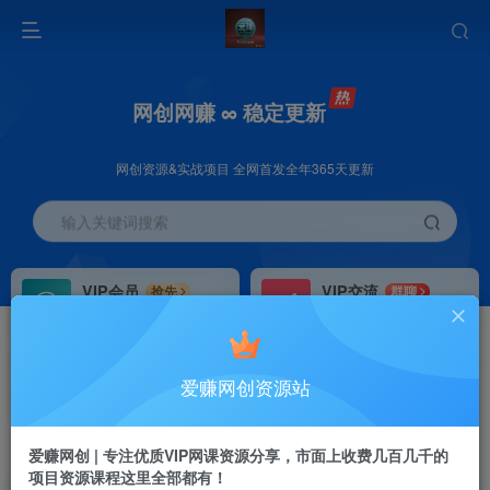
网创网赚 ∞ 稳定更新
网创资源&实战项目 全网首发全年365天更新
输入关键词搜索
VIP会员
VIP交流
抢先
群聊
免费下载全站资源
研究探讨更多创业项目路子。
VIP推广
招募站长
70%分佣
推荐
爱赚网创资源站
会员专属推广链接
搭建同款网站，自己当老板
首页
创业课程
VIP免费
正文
爱赚网创 | 专注优质VIP网课资源分享，市面上收费几百几千的
项目资源课程这里全部都有！