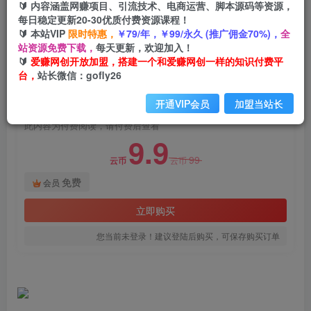
🔰 内容涵盖网赚项目、引流技术、电商运营、脚本源码等资源，
最新美团住宿分红项目，日赚300+
每日稳定更新20-30优质付费资源课程！
🔰 本站VIP
限时特惠，
￥79/年，￥99/永久 (推广佣金70%)，
全
爱赚网创
关注
私信
站资源免费下载，
每天更新，欢迎加入！
2年前发布
🔰
爱赚网创开放加盟，搭建一个和爱赚网创一样的知识付费平
664
147
台，
站长微信：gofly26
付费阅读
开通VIP会员
加盟当站长
最新美团住宿分红项目，日赚300+
此内容为付费阅读，请付费后查看
9.9
99
云币
云币
免费
会员
立即购买
您当前未登录！建议登陆后购买，可保存购买订单