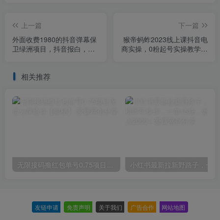
上一篇
下一篇
外面收费1980的抖音弹幕保
猴帝蚂蚱2023线上课抖音电
卫绿洲项目，抖音报白，实
商实操，0粉起号实操教学，
时互动直播【内含详细教
自然流量天花板（最新1月
程】
28号-2月8号）
相关推荐
无限接码撸红包单号0.75项目无偿分享给你【揭秘】
小红
友链申请
-
免责声明
-
关于我们
-
广告合作
-
网站地图