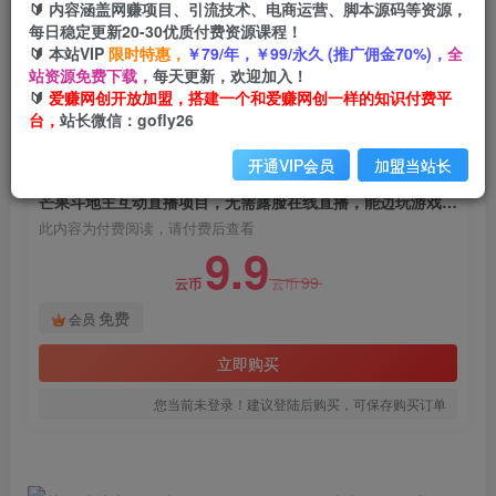
🔰 内容涵盖网赚项目、引流技术、电商运营、脚本源码等资源，
芒果斗地主互动直播项目，无需露脸在线直播，能
每日稳定更新20-30优质付费资源课程！
边玩游戏边赚钱
🔰 本站VIP
限时特惠，
￥79/年，￥99/永久 (推广佣金70%)，
全
站资源免费下载，
每天更新，欢迎加入！
爱赚网创
关注
私信
🔰
爱赚网创开放加盟，搭建一个和爱赚网创一样的知识付费平
2年前发布
台，
站长微信：gofly26
1489
157
开通VIP会员
加盟当站长
付费阅读
芒果斗地主互动直播项目，无需露脸在线直播，能边玩游戏边赚钱
此内容为付费阅读，请付费后查看
9.9
99
云币
云币
免费
会员
立即购买
您当前未登录！建议登陆后购买，可保存购买订单