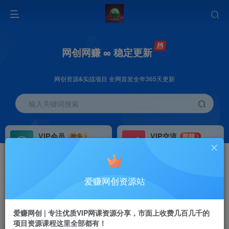
网创网赚 ∞ 稳定更新
网创资源&实战项目 全网首发全年365天更新
输入关键词搜索
VIP会员
VIP交流
抢先
群聊
免费下载全站资源
研究探讨更多创业项目路子。
VIP推广
招募站长
70%分佣
推荐
爱赚网创资源站
会员专属推广链接
搭建同款网站，自己当老板
首页
创业课程
会员免费
正文
爱赚网创 | 专注优质VIP网课资源分享，市面上收费几百几千的
项目资源课程这里全部都有！