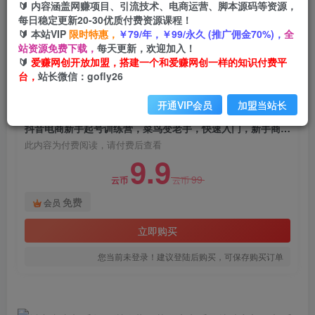
🔰 内容涵盖网赚项目、引流技术、电商运营、脚本源码等资源，
抖音电商新手起号训练营，菜鸟变老手，快速入
每日稳定更新20-30优质付费资源课程！
门，新手商家超全入门课程大全
🔰 本站VIP
限时特惠，
￥79/年，￥99/永久 (推广佣金70%)，
全
站资源免费下载，
每天更新，欢迎加入！
爱赚网创
关注
私信
🔰
爱赚网创开放加盟，搭建一个和爱赚网创一样的知识付费平
2年前发布
台，
站长微信：gofly26
673
31
开通VIP会员
加盟当站长
付费阅读
抖音电商新手起号训练营，菜鸟变老手，快速入门，新手商家超全入门课程大全
此内容为付费阅读，请付费后查看
9.9
99
云币
云币
免费
会员
立即购买
您当前未登录！建议登陆后购买，可保存购买订单