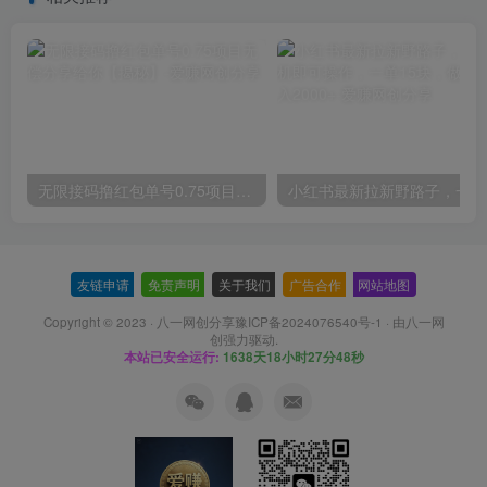
无限接码撸红包单号0.75项目无偿分享给你【揭秘】
小红
友链申请
-
免责声明
-
关于我们
-
广告合作
-
网站地图
Copyright © 2023 ·
八一网创分享豫ICP备2024076540号-1
· 由
八一网
创
强力驱动.
本站已安全运行:
1638天18小时27分48秒