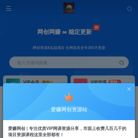
网创网赚 ∞ 稳定更新
网创资源&实战项目 全网首发全年365天更新
输入关键词搜索
VIP会员
VIP交流
抢先
群聊
免费下载全站资源
研究探讨更多创业项目路子。
VIP推广
招募站长
70%分佣
推荐
爱赚网创资源站
会员专属推广链接
搭建同款网站，自己当老板
首页
创业课程
会员免费
正文
爱赚网创 | 专注优质VIP网课资源分享，市面上收费几百几千的
项目资源课程这里全部都有！