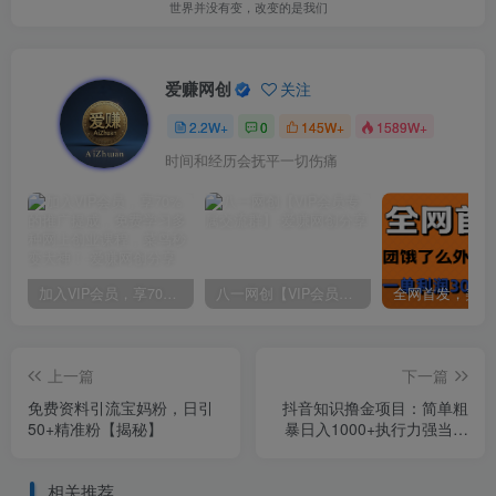
世界并没有变，改变的是我们
爱赚网创
关注
2.2W+
0
145W+
1589W+
时间和经历会抚平一切伤痛
加入VIP会员，享70%的推广提成，免费学习多种网上创业课程，菜鸟秒变大神！
八一网创【VIP会员专属交流群】
上一篇
下一篇
免费资料引流宝妈粉，日引
抖音知识撸金项目：简单粗
50+精准粉【揭秘】
暴日入1000+执行力强当天
见收益(教程+资料)
相关推荐