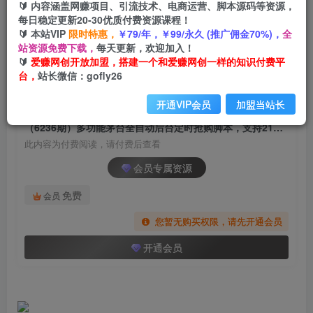
🔰 内容涵盖网赚项目、引流技术、电商运营、脚本源码等资源，
（6236期）多功能茅台全自动后台定时抢购脚
每日稳定更新20-30优质付费资源课程！
本，支持21个平台【永久脚本+详细教程】
🔰 本站VIP
限时特惠，
￥79/年，￥99/永久 (推广佣金70%)，
全
站资源免费下载，
每天更新，欢迎加入！
爱赚网创
关注
私信
🔰
爱赚网创开放加盟，搭建一个和爱赚网创一样的知识付费平
2年前发布
台，
站长微信：gofly26
1670
52
开通VIP会员
加盟当站长
付费阅读
（6236期）多功能茅台全自动后台定时抢购脚本，支持21个平台【永久脚本+详细教程】
此内容为付费阅读，请付费后查看
会员专属资源
免费
会员
您暂无购买权限，请先开通会员
开通会员