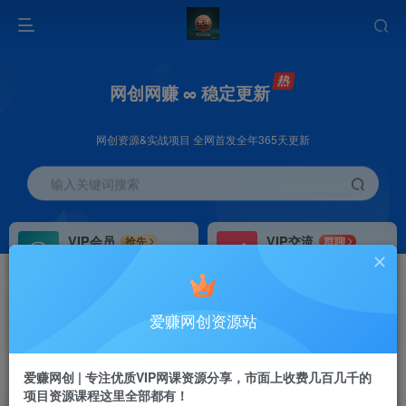
网创网赚 ∞ 稳定更新
网创资源&实战项目 全网首发全年365天更新
输入关键词搜索
VIP会员
VIP交流
抢先
群聊
免费下载全站资源
研究探讨更多创业项目路子。
VIP推广
招募站长
70%分佣
推荐
爱赚网创资源站
会员专属推广链接
搭建同款网站，自己当老板
首页
创业课程
会员专属
正文
爱赚网创 | 专注优质VIP网课资源分享，市面上收费几百几千的
项目资源课程这里全部都有！