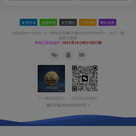
友链申请
-
免责声明
-
关于我们
-
广告合作
-
网站地图
Copyright © 2023 ·
八一网创分享豫ICP备2024076540号-1
· 由
八一网
创
强力驱动.
本站已安全运行:
1637天12小时41分22秒
扫码加站长微信
八一网创系统3.0
豫ICP备2024076540号-1