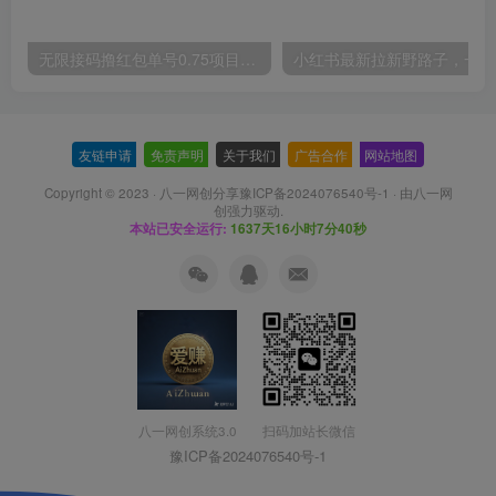
无限接码撸红包单号0.75项目无偿分享给你【揭秘】
小红
友链申请
-
免责声明
-
关于我们
-
广告合作
-
网站地图
Copyright © 2023 ·
八一网创分享豫ICP备2024076540号-1
· 由
八一网
创
强力驱动.
本站已安全运行:
1637天16小时7分41秒
扫码加站长微信
八一网创系统3.0
豫ICP备2024076540号-1