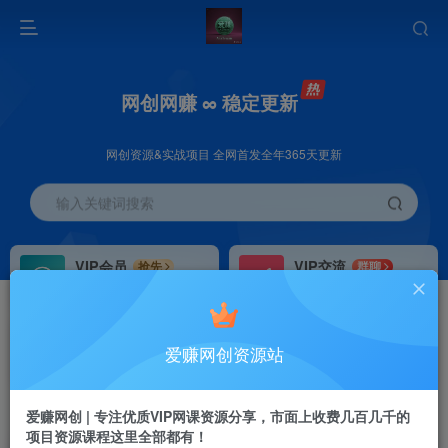
网创网赚 ∞ 稳定更新
网创资源&实战项目 全网首发全年365天更新
输入关键词搜索
VIP会员
VIP交流
抢先
群聊
免费下载全站资源
研究探讨更多创业项目路子。
VIP推广
招募站长
70%分佣
推荐
爱赚网创资源站
会员专属推广链接
搭建同款网站，自己当老板
首页
创业课程
会员免费
正文
爱赚网创 | 专注优质VIP网课资源分享，市面上收费几百几千的
项目资源课程这里全部都有！