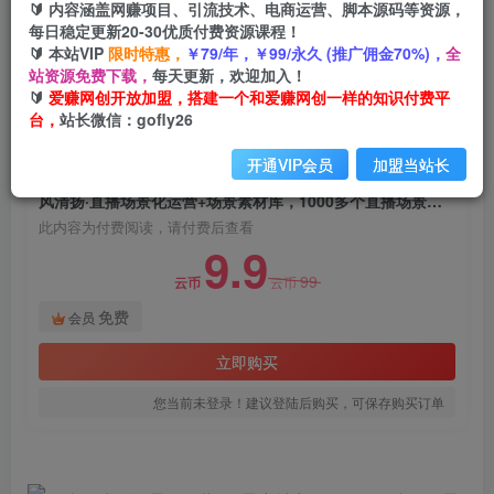
🔰 内容涵盖网赚项目、引流技术、电商运营、脚本源码等资源，
风清扬·直播场景化运营+场景素材库，1000多个直
每日稳定更新20-30优质付费资源课程！
播场景参考
🔰 本站VIP
限时特惠，
￥79/年，￥99/永久 (推广佣金70%)，
全
站资源免费下载，
每天更新，欢迎加入！
爱赚网创
关注
私信
🔰
爱赚网创开放加盟，搭建一个和爱赚网创一样的知识付费平
2年前发布
台，
站长微信：gofly26
715
156
开通VIP会员
加盟当站长
付费阅读
风清扬·直播场景化运营+场景素材库，1000多个直播场景参考
此内容为付费阅读，请付费后查看
9.9
99
云币
云币
免费
会员
立即购买
您当前未登录！建议登陆后购买，可保存购买订单