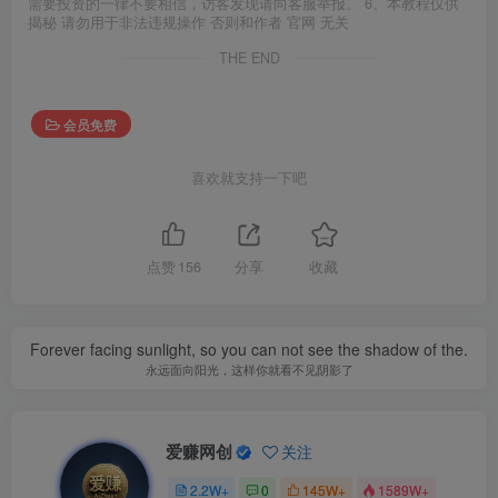
需要投资的一律不要相信，访客发现请向客服举报。 6、本教程仅供
揭秘 请勿用于非法违规操作 否则和作者 官网 无关
THE END
会员免费
喜欢就支持一下吧
点赞
156
分享
收藏
Forever facing sunlight, so you can not see the shadow of the.
永远面向阳光，这样你就看不见阴影了
爱赚网创
关注
2.2W+
0
145W+
1589W+