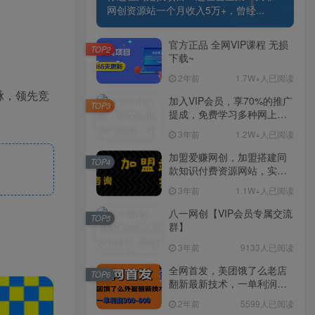
网创资源站一个月收入5万+，曾经...
官方正品 全网VIP课程 无损
TOP2
下载~
2年前
1.7W+人已阅读
脉，领先竞
加入VIP会员，享70%的推广
TOP3
提成，免费学习多种网上创
业课程，菜鸟秒变大神！
3年前
1.2W+人已阅读
加盟爱赚网创，加盟搭建同
TOP4
款知识付费资源网站，实现
长期稳定被动收入~
3年前
1.1W+人已阅读
八一网创【VIP会员专属交流
TOP5
群】
3年前
9133人已阅读
全网首发，美团饿了么老店
TOP6
翻新最新技术，一单利润
300-600
2年前
5599人已阅读