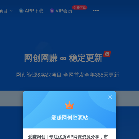
免费下载
项目
APP下载
VIP会员
网创网赚 ∞ 稳定更新
网创资源&实战项目 全网首发全年365天更新
爱赚网创资源站
引流
抖音
直播
剪辑
小红书
电商
爱赚网创 | 专注优质VIP网课资源分享，市