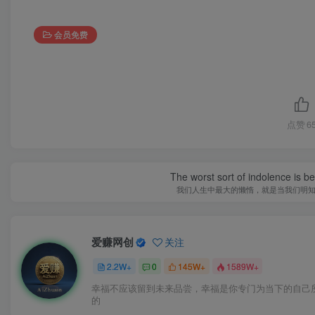
会员免费
点赞
6
The worst sort of indolence is be
我们人生中最大的懒惰，就是当我们明
爱赚网创
关注
2.2W+
0
145W+
1589W+
幸福不应该留到未来品尝，幸福是你专门为当下的自己
的