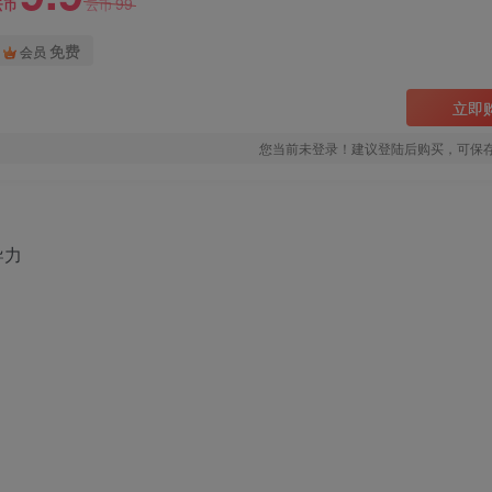
99
云币
云币
免费
会员
立即
您当前未登录！建议登陆后购买，可保