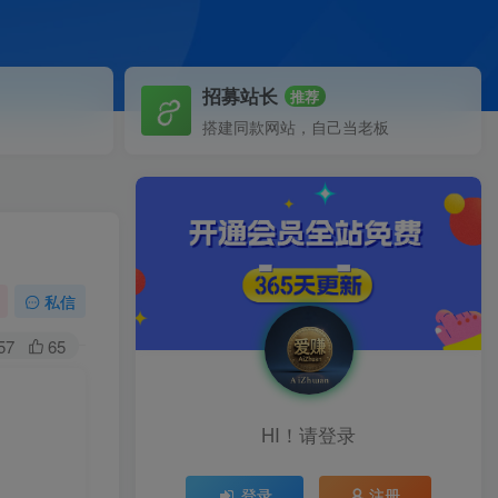
招募站长
推荐
搭建同款网站，自己当老板
私信
57
65
HI！请登录
登录
注册