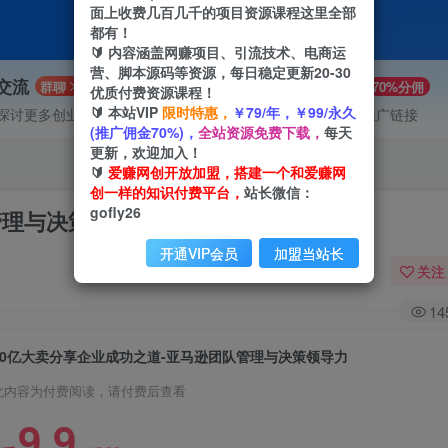
面上收费几百几千的项目资源课程这里全部
都有！
🔰 内容涵盖网赚项目、引流技术、电商运
营、脚本源码等资源，每日稳定更新20-30
P交流
VIP推广
群聊
70%分佣
优质付费资源课程！
🔰 本站VIP
限时特惠，
￥79/年，￥99/永久
探讨更多创业项目路子。
会员专属推广链接
(推广佣金70%)，
全站资源免费下载，
每天
更新，欢迎加入！
🔰
爱赚网创开放加盟，搭建一个和爱赚网
创一样的知识付费平台，
站长微信：
gofly26
管理与决策领导力
开通VIP会员
加盟当站长
关注
14
30亿大卖分享企业成功之道-亚马逊团队管理与决策领导力
此内容为付费阅读，请付费后查看
9.9