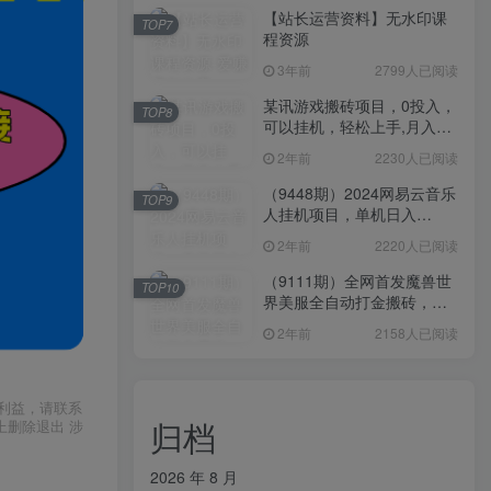
【站长运营资料】无水印课
TOP7
程资源
3年前
2799人已阅读
某讯游戏搬砖项目，0投入，
TOP8
可以挂机，轻松上手,月入
3000+上不封顶
2年前
2230人已阅读
（9448期）2024网易云音乐
TOP9
人挂机项目，单机日入
150+，无脑月入5000+
2年前
2220人已阅读
（9111期）全网首发魔兽世
TOP10
界美服全自动打金搬砖，日
入1000+，简单好操作，保
2年前
2158人已阅读
姆级教学
利益，请联系
归档
上删除退出 涉
2026 年 8 月