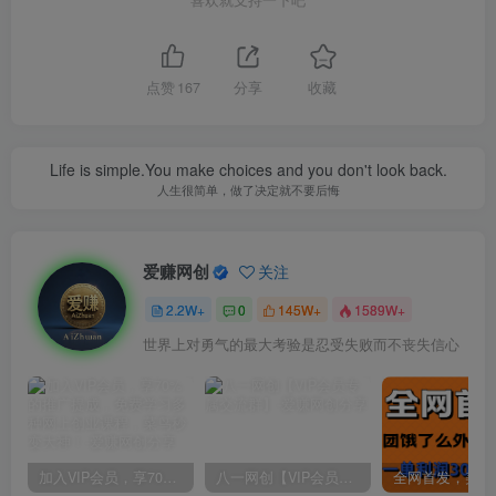
点赞
167
分享
收藏
Life is simple.You make choices and you don't look back.
人生很简单，做了决定就不要后悔
爱赚网创
关注
2.2W+
0
145W+
1589W+
世界上对勇气的最大考验是忍受失败而不丧失信心
加入VIP会员，享70%的推广提成，免费学习多种网上创业课程，菜鸟秒变大神！
八一网创【VIP会员专属交流群】