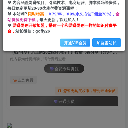
🔰 内容涵盖网赚项目、引流技术、电商运营、脚本源码等资源，
（6244期）老王的2023随心推+千川投放心得分享
每日稳定更新20-30优质付费资源课程！
（含3个月答疑）59节
🔰 本站VIP
限时特惠，
￥79/年，￥99/永久 (推广佣金70%)，
全
站资源免费下载，
每天更新，欢迎加入！
爱赚网创
关注
私信
🔰
爱赚网创开放加盟，搭建一个和爱赚网创一样的知识付费平
2年前发布
台，
站长微信：gofly26
834
167
开通VIP会员
加盟当站长
付费阅读
（6244期）老王的2023随心推+千川投放心得分享（含3个月答疑）59节
此内容为付费阅读，请付费后查看
会员专属资源
免费
会员
您暂无购买权限，请先开通会员
开通会员