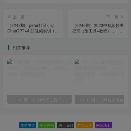
上一篇
下一篇
（6242期）peter抖音小店
（6246期）2023中视频抄书
ChatGPT+AI短视频实训 10
变现（附工具+教程），一天
分钟做一条爆款带货视频 7
300+，特别适合新手操作的
天引爆销量
副业
相关推荐
（9448期）2024网易云音乐人挂机项目，单机日入150+，无脑月入5000+
友链申请
-
免责声明
-
关于我们
-
广告合作
-
网站地图