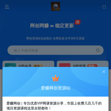
网创网赚 ∞ 稳定更新
网创资源&实战项目 全网首发全年365天更新
输入关键词搜索
VIP会员
VIP交流
抢先
群聊
免费下载全站资源
研究探讨更多创业项目路子。
VIP推广
招募站长
70%分佣
推荐
爱赚网创资源站
会员专属推广链接
搭建同款网站，自己当老板
首页
创业课程
会员专属
正文
爱赚网创 | 专注优质VIP网课资源分享，市面上收费几百几千的
项目资源课程这里全部都有！