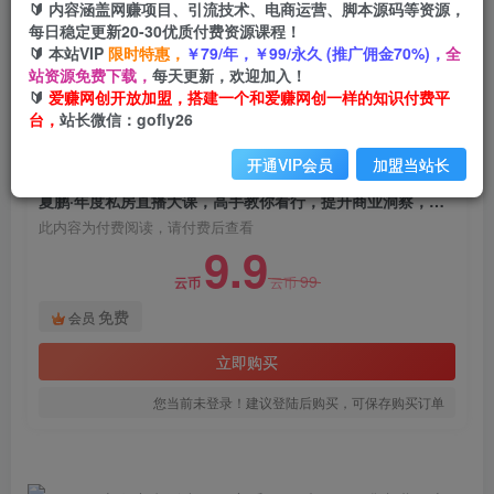
🔰 内容涵盖网赚项目、引流技术、电商运营、脚本源码等资源，
夏鹏·年度私房直播大课，高手教你看行，提升商
每日稳定更新20-30优质付费资源课程！
业洞察，加速职业发展
🔰 本站VIP
限时特惠，
￥79/年，￥99/永久 (推广佣金70%)，
全
站资源免费下载，
每天更新，欢迎加入！
爱赚网创
关注
私信
🔰
爱赚网创开放加盟，搭建一个和爱赚网创一样的知识付费平
2年前发布
台，
站长微信：gofly26
1245
48
开通VIP会员
加盟当站长
付费阅读
夏鹏·年度私房直播大课，高手教你看行，提升商业洞察，加速职业发展
此内容为付费阅读，请付费后查看
9.9
99
云币
云币
免费
会员
立即购买
您当前未登录！建议登陆后购买，可保存购买订单