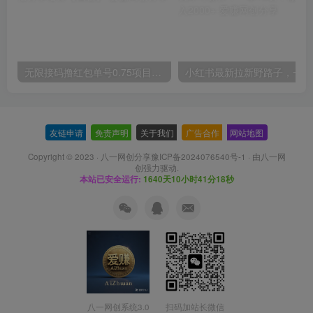
无限接码撸红包单号0.75项目无偿分享给你【揭秘】
小红
友链申请
-
免责声明
-
关于我们
-
广告合作
-
网站地图
Copyright © 2023 ·
八一网创分享豫ICP备2024076540号-1
· 由
八一网
创
强力驱动.
本站已安全运行:
1640天10小时41分19秒
扫码加站长微信
八一网创系统3.0