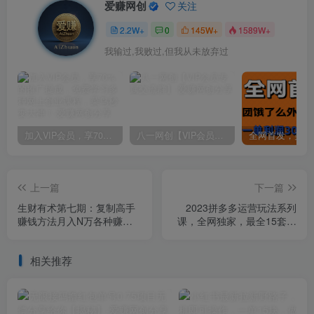
爱赚网创
关注
2.2W+
0
145W+
1589W+
我输过,我败过,但我从未放弃过
加入VIP会员，享70%的推广提成，免费学习多种网上创业课程，菜鸟秒变大神！
八一网创【VIP会员专属交流群】
上一篇
下一篇
生财有术第七期：复制高手
2023拼多多运营玩法系列
赚钱方法月入N万各种赚钱
课，全网独家，​最全15套技
方法复盘（更新到0430）
术玩法，畅玩拼多多
相关推荐