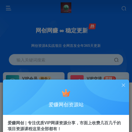
网创网赚 ∞ 稳定更新
网创资源&实战项目 全网首发全年365天更新
输入关键词搜索
VIP会员
VIP交流
抢先
群聊
免费下载全站资源
研究探讨更多创业项目路子。
VIP推广
招募站长
70%分佣
推荐
爱赚网创资源站
会员专属推广链接
搭建同款网站，自己当老板
首页
创业课程
会员免费
正文
爱赚网创 | 专注优质VIP网课资源分享，市面上收费几百几千的
项目资源课程这里全部都有！