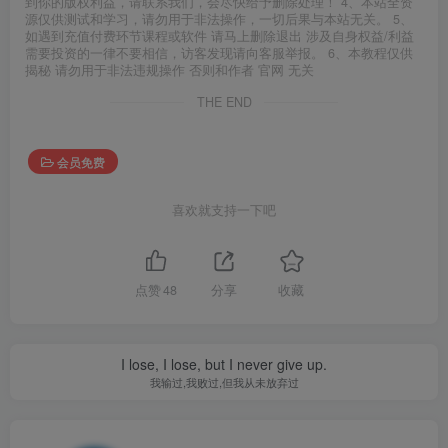
到你的版权利益，请联系我们，会尽快给予删除处理！ 4、本站全资
源仅供测试和学习，请勿用于非法操作，一切后果与本站无关。 5、
如遇到充值付费环节课程或软件 请马上删除退出 涉及自身权益/利益
需要投资的一律不要相信，访客发现请向客服举报。 6、本教程仅供
揭秘 请勿用于非法违规操作 否则和作者 官网 无关
THE END
会员免费
喜欢就支持一下吧
点赞
48
分享
收藏
I lose, I lose, but I never give up.
我输过,我败过,但我从未放弃过