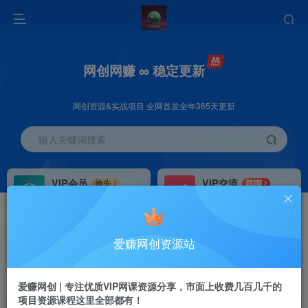
网创网赚 ∞ 稳定更新
网创资源&实战项目 全网首发全年365天更新
输入关键词搜索
VIP会员
VIP交流
抢先
群聊
免费下载全站资源
研究探讨更多创业项目路子。
VIP推广
招募站长
70%分佣
推荐
爱赚网创资源站
会员专属推广链接
搭建同款网站，自己当老板
首页
创业课程
会员专属
正文
爱赚网创 | 专注优质VIP网课资源分享，市面上收费几百几千的
项目资源课程这里全部都有！