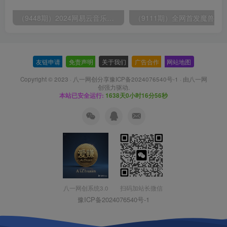
（9448期）2024网易云音乐人挂机项目，单机日入150+，无脑月入5000+
友链申请
-
免责声明
-
关于我们
-
广告合作
-
网站地图
Copyright © 2023 ·
八一网创分享豫ICP备2024076540号-1
· 由
八一网
创
强力驱动.
本站已安全运行:
1638天0小时16分57秒
扫码加站长微信
八一网创系统3.0
豫ICP备2024076540号-1