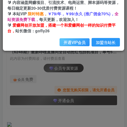
🔰 内容涵盖网赚项目、引流技术、电商运营、脚本源码等资源，
（6248期）最新哔哩直播间全自动抢红包挂机项
每日稳定更新20-30优质付费资源课程！
目，单号5-10+【脚本+详细教程】
🔰 本站VIP
限时特惠，
￥79/年，￥99/永久 (推广佣金70%)，
全
站资源免费下载，
每天更新，欢迎加入！
爱赚网创
关注
私信
🔰
爱赚网创开放加盟，搭建一个和爱赚网创一样的知识付费平
2年前发布
台，
站长微信：gofly26
630
156
开通VIP会员
加盟当站长
付费阅读
（6248期）最新哔哩直播间全自动抢红包挂机项目，单号5-10+【脚本+详细教程】
此内容为付费阅读，请付费后查看
会员专属资源
免费
会员
您暂无购买权限，请先开通会员
开通会员