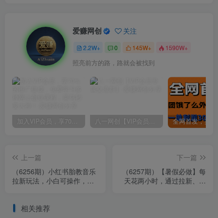
爱赚网创
关注
2.2W+
0
145W+
1590W+
照亮前方的路，路就会被找到
加入VIP会员，享70%的推广提成，免费学习多种网上创业课程，菜鸟秒变大神！
八一网创【VIP会员专属交流群】
上一篇
下一篇
（6256期）小红书胎教音乐
（6257期）【暑假必做】每
拉新玩法，小白可操作，日
天花两小时，通过拉新、卖
入500+（资料已打包）
游戏账号，如何躺着月入过
万？
相关推荐