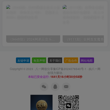
（9448期）2024网易云音乐人挂机项目，单机日入150+，无脑月入5000+
友链申请
-
免责声明
-
关于我们
-
广告合作
-
网站地图
Copyright © 2023 ·
八一网创分享豫ICP备2024076540号-1
· 由
八一网
创
强力驱动.
本站已安全运行:
1641天16小时30分58秒