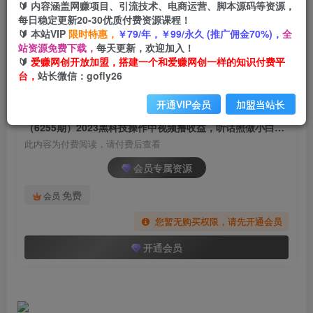
🔰 内容涵盖网赚项目、引流技术、电商运营、脚本源码等资源，
（6255期）2023黑科技操作中视频撸收益，听话
每日稳定更新20-30优质付费资源课程！
照做小白日入300+的项目
🔰 本站VIP
限时特惠，
￥79/年，￥99/永久 (推广佣金70%)，
全
站资源免费下载，
每天更新，欢迎加入！
爱赚网创
关注
私信
🔰
爱赚网创开放加盟，搭建一个和爱赚网创一样的知识付费平
2年前发布
台，
站长微信：gofly26
561
116
开通VIP会员
加盟当站长
付费阅读
（6255期）2023黑科技操作中视频撸收益，听话照做小白日入300+的项目
此内容为付费阅读，请付费后查看
会员专属资源
免费
会员
您暂无购买权限，请先开通会员
开通会员