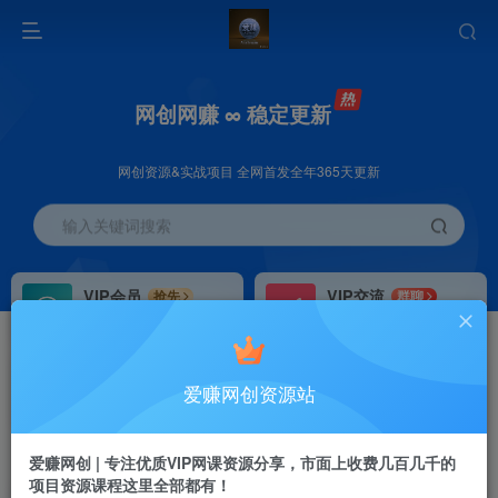
网创网赚 ∞ 稳定更新
网创资源&实战项目 全网首发全年365天更新
输入关键词搜索
VIP会员
VIP交流
抢先
群聊
免费下载全站资源
研究探讨更多创业项目路子。
VIP推广
招募站长
70%分佣
推荐
爱赚网创资源站
会员专属推广链接
搭建同款网站，自己当老板
首页
创业课程
会员专属
正文
爱赚网创 | 专注优质VIP网课资源分享，市面上收费几百几千的
项目资源课程这里全部都有！