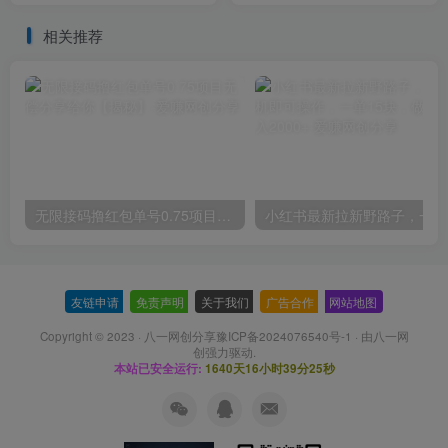
相关推荐
无限接码撸红包单号0.75项目无偿分享给你【揭秘】
小红
友链申请
-
免责声明
-
关于我们
-
广告合作
-
网站地图
Copyright © 2023 ·
八一网创分享豫ICP备2024076540号-1
· 由
八一网
创
强力驱动.
本站已安全运行:
1640天16小时39分26秒