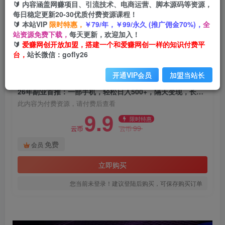
🔰 内容涵盖网赚项目、引流技术、电商运营、脚本源码等资源，
26年副业首推：一部手机，轻松日入500+，隔天
每日稳定更新20-30优质付费资源课程！
变现，长期可做！
🔰 本站VIP
限时特惠，
￥79/年，￥99/永久 (推广佣金70%)，
全
站资源免费下载，
每天更新，欢迎加入！
爱赚网创
关注
私信
🔰
爱赚网创开放加盟，搭建一个和爱赚网创一样的知识付费平
1个月前发布
台，
站长微信：gofly26
4
0
开通VIP会员
加盟当站长
付费资源
26年副业首推：一部手机，轻松日入500+，隔天变现，长期可做！
此内容为付费资源，请付费后查看
9.9
限时特惠
99
云币
云币
免费
会员
立即购买
您当前未登录！建议登陆后购买，可保存购买订单