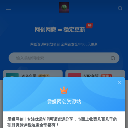
网创网赚 ∞ 稳定更新
网创资源&实战项目 全网首发全年365天更新
输入关键词搜索
VIP会员
VIP交流
抢先
群聊
免费下载全站资源
研究探讨更多创业项目路子。
VIP推广
招募站长
70%分佣
推荐
爱赚网创资源站
会员专属推广链接
搭建同款网站，自己当老板
首页
创业课程
会员免费
正文
爱赚网创 | 专注优质VIP网课资源分享，市面上收费几百几千的
项目资源课程这里全部都有！