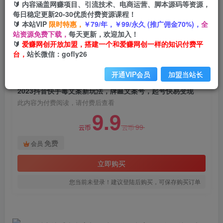
🔰 内容涵盖网赚项目、引流技术、电商运营、脚本源码等资源，
2023抖音快手毒文案新玩法，牌匾文案号，起号
每日稳定更新20-30优质付费资源课程！
快易变现
🔰 本站VIP
限时特惠，
￥79/年，￥99/永久 (推广佣金70%)，
全
站资源免费下载，
每天更新，欢迎加入！
爱赚网创
关注
私信
🔰
爱赚网创开放加盟，搭建一个和爱赚网创一样的知识付费平
2年前发布
台，
站长微信：gofly26
1325
72
开通VIP会员
加盟当站长
付费阅读
2023抖音快手毒文案新玩法，牌匾文案号，起号快易变现
此内容为付费阅读，请付费后查看
9.9
99
云币
云币
免费
会员
立即购买
您当前未登录！建议登陆后购买，可保存购买订单