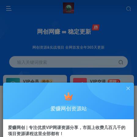
网创网赚 ∞ 稳定更新
网创资源&实战项目 全网首发全年365天更新
输入关键词搜索
VIP会员
VIP交流
抢先
群聊
免费下载全站资源
研究探讨更多创业项目路子。
VIP推广
招募站长
70%分佣
推荐
爱赚网创资源站
会员专属推广链接
搭建同款网站，自己当老板
首页
创业课程
会员免费
正文
爱赚网创 | 专注优质VIP网课资源分享，市面上收费几百几千的
项目资源课程这里全部都有！