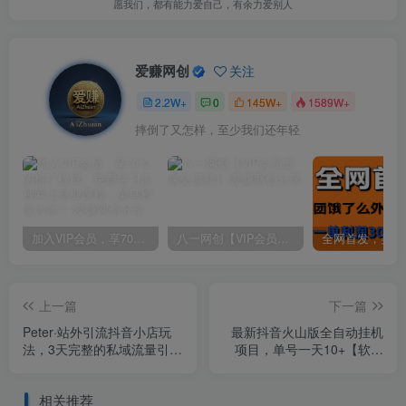
愿我们，都有能力爱自己，有余力爱别人
爱赚网创
关注
2.2W+
0
145W+
1589W+
摔倒了又怎样，至少我们还年轻
加入VIP会员，享70%的推广提成，免费学习多种网上创业课程，菜鸟秒变大神！
八一网创【VIP会员专属交流群】
上一篇
下一篇
Peter·站外引流抖音小店玩
最新抖音火山版全自动挂机
法，​3天完整的私域流量引爆
项目，单号一天10+【软件
技术实操课程
+详细教程】
相关推荐