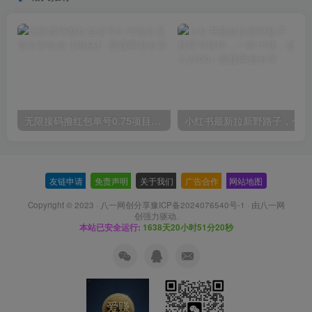
无限接码撸红包单号0.75项目无偿分享给你【揭秘】
小红
友链申请
-
免责声明
-
关于我们
-
广告合作
-
网站地图
Copyright © 2023 ·
八一网创分享豫ICP备2024076540号-1
· 由
八一网
创
强力驱动.
本站已安全运行:
1638天20小时51分21秒