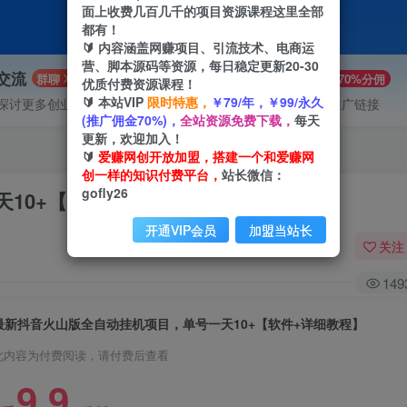
面上收费几百几千的项目资源课程这里全部
都有！
🔰 内容涵盖网赚项目、引流技术、电商运
营、脚本源码等资源，每日稳定更新20-30
P交流
VIP推广
群聊
70%分佣
优质付费资源课程！
🔰 本站VIP
限时特惠，
￥79/年，￥99/永久
探讨更多创业项目路子。
会员专属推广链接
(推广佣金70%)，
全站资源免费下载，
每天
更新，欢迎加入！
🔰
爱赚网创开放加盟，搭建一个和爱赚网
创一样的知识付费平台，
站长微信：
gofly26
10+【软件+详细教程】
开通VIP会员
加盟当站长
关注
149
最新抖音火山版全自动挂机项目，单号一天10+【软件+详细教程】
此内容为付费阅读，请付费后查看
9.9