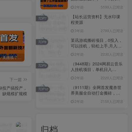
300-600
2年前
5599人已阅读
【站长运营资料】无水印课
TOP7
程资源
3年前
2799人已阅读
某讯游戏搬砖项目，0投入，
TOP8
可以挂机，轻松上手,月入
3000+上不封顶
2年前
2230人已阅读
全网首发，美团饿了么老店翻新最新技术，一单利润300-600
某讯游戏搬砖项目，0投入，可以挂机，轻松上手,月入3000+上不封顶
（9448期）2024网易云音乐人挂机项目，单机日入150+，无脑月入5000+
（9448期）2024网易云音乐
TOP9
人挂机项目，单机日入
150+，无脑月入5000+
2年前
2220人已阅读
下一篇
（9111期）全网首发魔兽世
缺投产搞投产，
TOP10
界美服全自动打金搬砖，日
缺规模扩规模
入1000+，简单好操作，保
2年前
2158人已阅读
姆级教学
归档