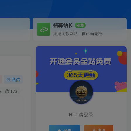
招募站长
推荐
搭建同款网站，自己当老板
私信
3
173
HI！请登录
登录
注册