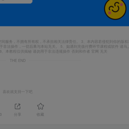
空间服务，不拥有所有权，不承担相关法律责任。 3、本内容若侵犯到你的版权
于非法操作，一切后果与本站无关。 5、如遇到充值付费环节课程或软件 请马
6、本教程仅供揭秘 请勿用于非法违规操作 否则和作者 官网 无关
THE END
喜欢就支持一下吧
3
分享
收藏