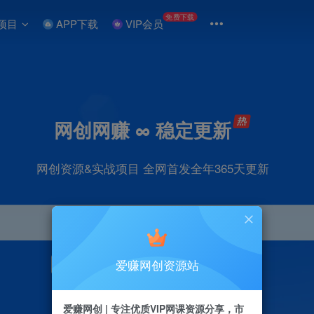
免费下载
项目
APP下载
VIP会员
网创网赚 ∞ 稳定更新
网创资源&实战项目 全网首发全年365天更新
爱赚网创资源站
引流
抖音
直播
剪辑
小红书
电商
爱赚网创 | 专注优质VIP网课资源分享，市