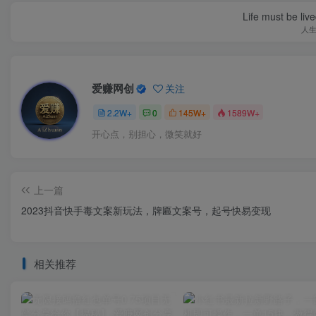
Life must be liv
人
爱赚网创
关注
2.2W+
0
145W+
1589W+
开心点，别担心，微笑就好
上一篇
2023抖音快手毒文案新玩法，牌匾文案号，起号快易变现
相关推荐