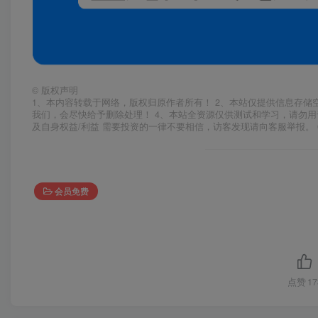
©
版权声明
1、本内容转载于网络，版权归原作者所有！ 2、本站仅提供信息存储
我们，会尽快给予删除处理！ 4、本站全资源仅供测试和学习，请勿用
及自身权益/利益 需要投资的一律不要相信，访客发现请向客服举报。 
会员免费
点赞
17