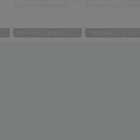
小红书最新拉新野路子，一部手机即可操作，一单15块，做得好日入2000+
抖音24小时无人直播音乐，不违规，不封号纯撸音浪，小白实操当天日入1000+