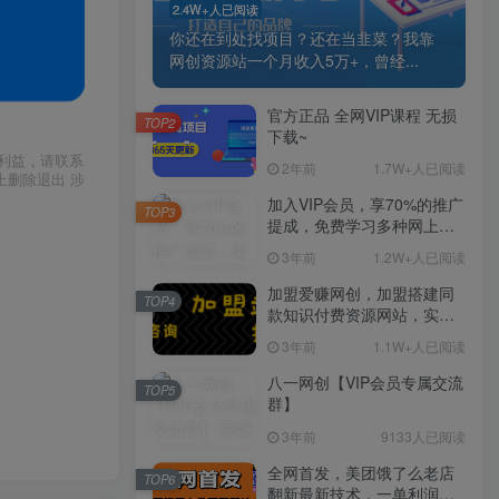
2.4W+人已阅读
你还在到处找项目？还在当韭菜？我靠
网创资源站一个月收入5万+，曾经...
官方正品 全网VIP课程 无损
TOP2
下载~
利益，请联系
2年前
1.7W+人已阅读
上删除退出 涉
加入VIP会员，享70%的推广
TOP3
提成，免费学习多种网上创
业课程，菜鸟秒变大神！
3年前
1.2W+人已阅读
加盟爱赚网创，加盟搭建同
TOP4
款知识付费资源网站，实现
长期稳定被动收入~
3年前
1.1W+人已阅读
八一网创【VIP会员专属交流
TOP5
群】
3年前
9133人已阅读
全网首发，美团饿了么老店
TOP6
翻新最新技术，一单利润